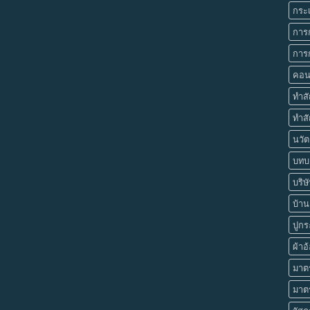
กระเ
การ
การก
คอน
ทำส
ทำสั
นวัต
บทบา
บริษ
บ้านย
ปูกร
ผ้าอ
มาตร
มาต