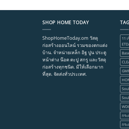
SHOP HOME TODAY
TA
ShopHomeToday.om วัสดุ
11 เ
ETD
ก่อสร้างออนไลน์ รวมของตกแต่ง
บ้าน. จำหน่ายเหล็ก อิฐ ปูน ประตู
Base
หน้าต่าง น๊อต ตะปู สกรู และวัสดุ
CLE
ก่อสร้างทุกชนิด. มีให้เลือกมาก
GM
ที่สุด. จัดส่งทั่วประเทศ.
HOM
Soul
Soul
WD
กระเ
กระเ