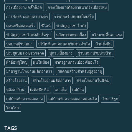
กระเบื้องยาง คลิ๊กล็อค
กระเบื้องยางต้องยาแนวกระเบื้องไหม
การก่อสร้างแบบครบวงจร
การก่อสร้างแบบเบ็ดเสร็จ
คอนกรีตผสมเสร็จ
ซีไลน์
ทำสัญญาเช่าโกดัง
ทำสัญญาเช่าโกดังสำเร็จรูป
นวัตกรรมกระเบื้อง
นโยบายขึ้นค่าแรง
บทบาทผู้รับเหมา
บริษัท ทีเอฟ คอนสตรัคชั่น จำกัด
บ้านยั่งยืน
ประตูแบบ Polystyrene
ปูกระเบื้องยาง
ผู้รับเหมาปรับปรุงบ้าน
ผ้าอ้อมผู้ใหญ่
ฝุ่นในห้อง
มาตรฐานกระเบื้อง คืออะไร
มาตรฐานโรงงานผลิตอาหาร
วัสดุก่อสร้างสำหรับผู้สูงอายุ
สร้างโรงงาน
สร้างโรงงานผลิตอาหาร
สร้างโรงงานในนิคม
หลังคาบ้าน
เมทัลชีท PU
เสาเข็ม
แม่บ้าน
แม่บ้านทำความสะอาด
แม่บ้านทำความสะอาดคอนโด
โซลาร์รูฟ
โฮมโปร
TAGS