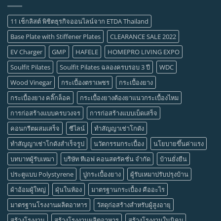
11 เช็กลิสต์ พิชิตธุรกิจออนไลน์จาก ETDA Thailand
Base Plate with Stiffener Plates
CLEARANCE SALE 2022
EV Charger
GMP
HAFELE
HOMEPRO LIVING EXPO
Soulfit Pilates
Soulfit Pilates ฉลองครบรอบ 3 ปี
WDC
Wood Vinegar
กระเบื้องตราเพชร
กระเบื้องยาง
กระเบื้องยาง คลิ๊กล็อค
กระเบื้องยางต้องยาแนวกระเบื้องไหม
การก่อสร้างแบบครบวงจร
การก่อสร้างแบบเบ็ดเสร็จ
คอนกรีตผสมเสร็จ
ซีไลน์
ทำสัญญาเช่าโกดัง
ทำสัญญาเช่าโกดังสำเร็จรูป
นวัตกรรมกระเบื้อง
นโยบายขึ้นค่าแรง
บทบาทผู้รับเหมา
บริษัท ทีเอฟ คอนสตรัคชั่น จำกัด
บ้านยั่งยืน
ประตูแบบ Polystyrene
ปูกระเบื้องยาง
ผู้รับเหมาปรับปรุงบ้าน
ผ้าอ้อมผู้ใหญ่
ฝุ่นในห้อง
มาตรฐานกระเบื้อง คืออะไร
มาตรฐานโรงงานผลิตอาหาร
วัสดุก่อสร้างสำหรับผู้สูงอายุ
สร้างโรงงาน
สร้างโรงงานผลิตอาหาร
สร้างโรงงานในนิคม