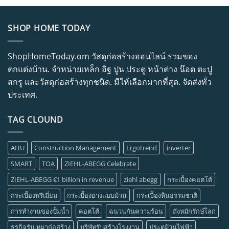
SHOP HOME TODAY
ShopHomeToday.om วัสดุก่อสร้างออนไลน์ รวมของ
ตกแต่งบ้าน. จำหน่ายเหล็ก อิฐ ปูน ประตู หน้าต่าง น๊อต ตะปู
สกรู และวัสดุก่อสร้างทุกชนิด. มีให้เลือกมากที่สุด. จัดส่งทั่ว
ประเทศ.
TAG CLOUND
AHU
Construction Management
Ergotrend
inverter
SMART
TOA
ZIEHL-ABEGG Celebrate
ZIEHL-ABEGG €1 billion in revenue
ziehl abegg
กระเบื้องคอตโต้
กระเบื้องพรีเมี่ยม
กระเบื้องยางแบบม้วน
กระเบื้องหินธรรมชาติ
การทำงานของปั้มน้ำ
คอตโต้
ฉนวนกันความร้อน
ถังหมักรักษ์โลก
ธุรกิจรับเหมาก่อสร้าง
บริษัทรับสร้างโรงงาน
ประตูม้วนไฟฟ้า