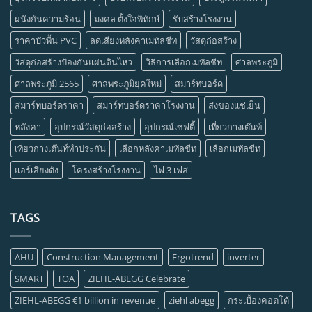
ผนังกันความร้อน
มงคล ตั้งใจพิทักษ์
รับสร้างโรงงาน
ราคาบัวพื้น PVC
ลดเสียงหลังคาเมทัลชีท
วัสดุก่อสร้าง
วัสดุก่อสร้างป้องกันแผ่นดินไหว
วิธีการเลือกเมทัลชีท
ศาลพระภูมิ
ศาลพระภูมิ 2565
ศาลพระภูมิยุคใหม่
สมาร์ทบอร์ด
สมาร์ทบอร์ดราคา
สมาร์ทบอร์ดราคาโรงงาน
ส่งของแช่เย็น
หลังคา
อุปกรณ์วัสดุก่อสร้าง
อุปกรณ์เซฟตี้
เที่ยวกางเต๊นท์
เที่ยวกางเต๊นท์ทำประกัน
เลือกหลังคาเมทัลชีท
เลือกเมทัลชีท
แอร์เสียงดัง
โครงสร้างโรงงาน
ไฟ 3 เฟส
TAGS
AHU
Construction Management
Ergotrend
inverter
SMART
TOA
ZIEHL-ABEGG Celebrate
ZIEHL-ABEGG €1 billion in revenue
ziehl abegg
กระเบื้องคอตโต้