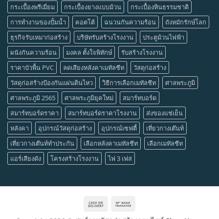
กระเบื้องพรีเมี่ยม
กระเบื้องยางแบบม้วน
กระเบื้องหินธรรมชาติ
การทำงานของปั้มน้ำ
คอตโต้
ฉนวนกันความร้อน
ถังหมักรักษ์โลก
ธุรกิจรับเหมาก่อสร้าง
บริษัทรับสร้างโรงงาน
ประตูม้วนไฟฟ้า
ผนังกันความร้อน
มงคล ตั้งใจพิทักษ์
รับสร้างโรงงาน
ราคาบัวพื้น PVC
ลดเสียงหลังคาเมทัลชีท
วัสดุก่อสร้าง
วัสดุก่อสร้างป้องกันแผ่นดินไหว
วิธีการเลือกเมทัลชีท
ศาลพระภูมิ
ศาลพระภูมิ 2565
ศาลพระภูมิยุคใหม่
สมาร์ทบอร์ด
สมาร์ทบอร์ดราคา
สมาร์ทบอร์ดราคาโรงงาน
ส่งของแช่เย็น
หลังคา
อุปกรณ์วัสดุก่อสร้าง
อุปกรณ์เซฟตี้
เที่ยวกางเต๊นท์
เที่ยวกางเต๊นท์ทำประกัน
เลือกหลังคาเมทัลชีท
เลือกเมทัลชีท
แอร์เสียงดัง
โครงสร้างโรงงาน
ไฟ 3 เฟส
Cash
Bank
On
Transfer