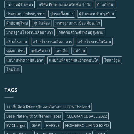
บทบาทผู้รับเหมา
บริษัท ทีเอฟ คอนสตรัคชั่น จำกัด
บ้านยั่งยืน
ประตูแบบ Polystyrene
ปูกระเบื้องยาง
ผู้รับเหมาปรับปรุงบ้าน
ผ้าอ้อมผู้ใหญ่
ฝุ่นในห้อง
มาตรฐานกระเบื้อง คืออะไร
มาตรฐานโรงงานผลิตอาหาร
วัสดุก่อสร้างสำหรับผู้สูงอายุ
สร้างโรงงาน
สร้างโรงงานผลิตอาหาร
สร้างโรงงานในนิคม
หลังคาบ้าน
เมทัลชีท PU
เสาเข็ม
แม่บ้าน
แม่บ้านทำความสะอาด
แม่บ้านทำความสะอาดคอนโด
โซลาร์รูฟ
โฮมโปร
TAGS
11 เช็กลิสต์ พิชิตธุรกิจออนไลน์จาก ETDA Thailand
Base Plate with Stiffener Plates
CLEARANCE SALE 2022
EV Charger
GMP
HAFELE
HOMEPRO LIVING EXPO