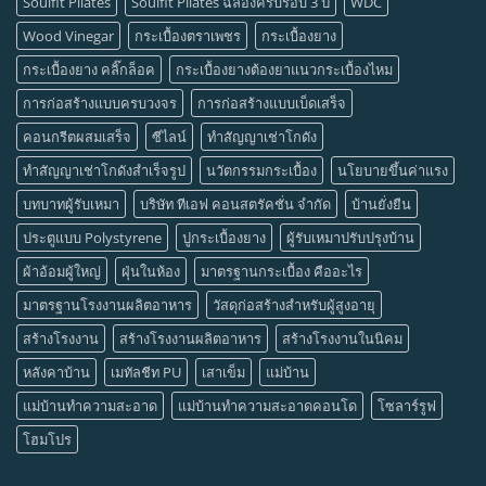
Soulfit Pilates
Soulfit Pilates ฉลองครบรอบ 3 ปี
WDC
Wood Vinegar
กระเบื้องตราเพชร
กระเบื้องยาง
กระเบื้องยาง คลิ๊กล็อค
กระเบื้องยางต้องยาแนวกระเบื้องไหม
การก่อสร้างแบบครบวงจร
การก่อสร้างแบบเบ็ดเสร็จ
คอนกรีตผสมเสร็จ
ซีไลน์
ทำสัญญาเช่าโกดัง
ทำสัญญาเช่าโกดังสำเร็จรูป
นวัตกรรมกระเบื้อง
นโยบายขึ้นค่าแรง
บทบาทผู้รับเหมา
บริษัท ทีเอฟ คอนสตรัคชั่น จำกัด
บ้านยั่งยืน
ประตูแบบ Polystyrene
ปูกระเบื้องยาง
ผู้รับเหมาปรับปรุงบ้าน
ผ้าอ้อมผู้ใหญ่
ฝุ่นในห้อง
มาตรฐานกระเบื้อง คืออะไร
มาตรฐานโรงงานผลิตอาหาร
วัสดุก่อสร้างสำหรับผู้สูงอายุ
สร้างโรงงาน
สร้างโรงงานผลิตอาหาร
สร้างโรงงานในนิคม
หลังคาบ้าน
เมทัลชีท PU
เสาเข็ม
แม่บ้าน
แม่บ้านทำความสะอาด
แม่บ้านทำความสะอาดคอนโด
โซลาร์รูฟ
โฮมโปร