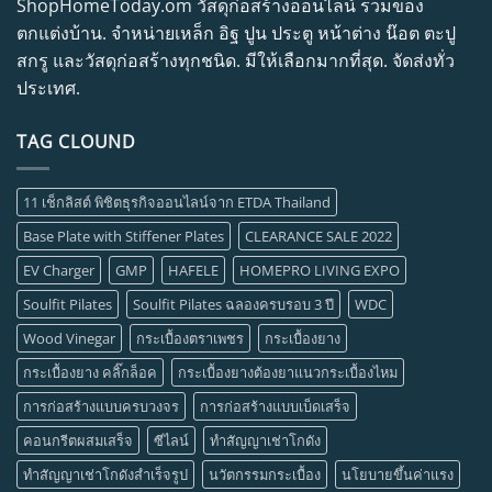
ShopHomeToday.om วัสดุก่อสร้างออนไลน์ รวมของ
ตกแต่งบ้าน. จำหน่ายเหล็ก อิฐ ปูน ประตู หน้าต่าง น๊อต ตะปู
สกรู และวัสดุก่อสร้างทุกชนิด. มีให้เลือกมากที่สุด. จัดส่งทั่ว
ประเทศ.
TAG CLOUND
11 เช็กลิสต์ พิชิตธุรกิจออนไลน์จาก ETDA Thailand
Base Plate with Stiffener Plates
CLEARANCE SALE 2022
EV Charger
GMP
HAFELE
HOMEPRO LIVING EXPO
Soulfit Pilates
Soulfit Pilates ฉลองครบรอบ 3 ปี
WDC
Wood Vinegar
กระเบื้องตราเพชร
กระเบื้องยาง
กระเบื้องยาง คลิ๊กล็อค
กระเบื้องยางต้องยาแนวกระเบื้องไหม
การก่อสร้างแบบครบวงจร
การก่อสร้างแบบเบ็ดเสร็จ
คอนกรีตผสมเสร็จ
ซีไลน์
ทำสัญญาเช่าโกดัง
ทำสัญญาเช่าโกดังสำเร็จรูป
นวัตกรรมกระเบื้อง
นโยบายขึ้นค่าแรง