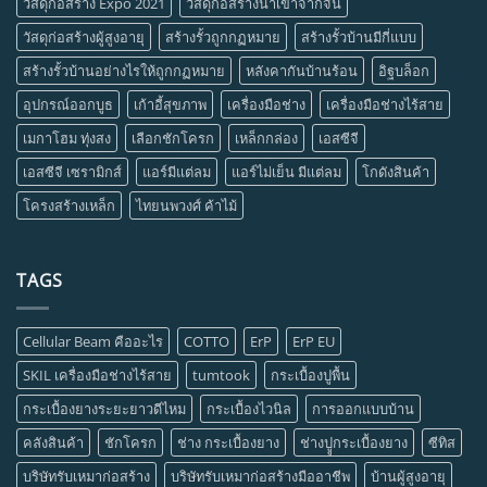
วัสดุก่อสร้าง Expo 2021
วัสดุก่อสร้างนำเข้าจากจีน
วัสดุก่อสร้างผู้สูงอายุ
สร้างรั้วถูกกฏหมาย
สร้างรั้วบ้านมีกี่แบบ
สร้างรั้วบ้านอย่างไรให้ถูกกฏหมาย
หลังคากันบ้านร้อน
อิฐบล็อก
อุปกรณ์ออกบูธ
เก้าอี้สุขภาพ
เครื่องมือช่าง
เครื่องมือช่างไร้สาย
เมกาโฮม ทุ่งสง
เลือกชักโครก
เหล็กกล่อง
เอสซีจี
เอสซีจี เซรามิกส์
แอร์มีแต่ลม
แอร์ไม่เย็น มีแต่ลม
โกดังสินค้า
โครงสร้างเหล็ก
ไทยนพวงศ์ ค้าไม้
TAGS
Cellular Beam คืออะไร
COTTO
ErP
ErP EU
SKIL เครื่องมือช่างไร้สาย
tumtook
กระเบื้องปูพื้น
กระเบื้องยางระยะยาวดีไหม
กระเบื้องไวนิล
การออกแบบบ้าน
คลังสินค้า
ชักโครก
ช่าง กระเบื้องยาง
ช่างปููกระเบื้องยาง
ซีทิส
บริษัทรับเหมาก่อสร้าง
บริษัทรับเหมาก่อสร้างมืออาชีพ
บ้านผู้สูงอายุ