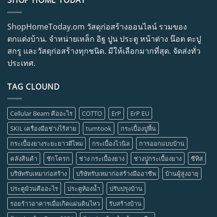
SHOP HOME TODAY
ShopHomeToday.om วัสดุก่อสร้างออนไลน์ รวมของ
ตกแต่งบ้าน. จำหน่ายเหล็ก อิฐ ปูน ประตู หน้าต่าง น๊อต ตะปู
สกรู และวัสดุก่อสร้างทุกชนิด. มีให้เลือกมากที่สุด. จัดส่งทั่ว
ประเทศ.
TAG CLOUND
Cellular Beam คืออะไร
COTTO
ErP
ErP EU
SKIL เครื่องมือช่างไร้สาย
tumtook
กระเบื้องปูพื้น
กระเบื้องยางระยะยาวดีไหม
กระเบื้องไวนิล
การออกแบบบ้าน
คลังสินค้า
ชักโครก
ช่าง กระเบื้องยาง
ช่างปููกระเบื้องยาง
ซีทิส
บริษัทรับเหมาก่อสร้าง
บริษัทรับเหมาก่อสร้างมืออาชีพ
บ้านผู้สูงอายุ
ประตูม้วนคืออะไร
ประตูห้องน้ำ
ปรับปรุงบ้าน
รอยร้าวอาคารเมื่อเกิดแผ่นดินไหว
รับสร้างบ้าน