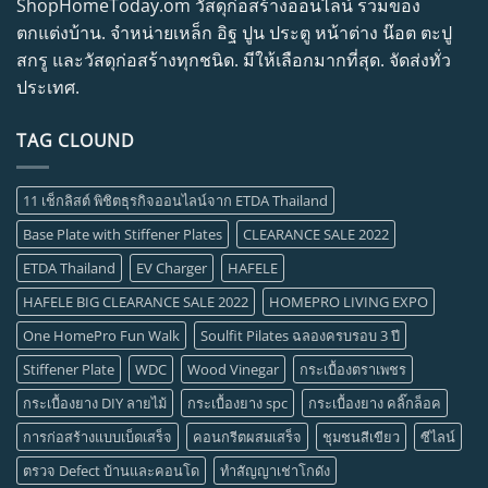
ShopHomeToday.om วัสดุก่อสร้างออนไลน์ รวมของ
ตกแต่งบ้าน. จำหน่ายเหล็ก อิฐ ปูน ประตู หน้าต่าง น๊อต ตะปู
สกรู และวัสดุก่อสร้างทุกชนิด. มีให้เลือกมากที่สุด. จัดส่งทั่ว
ประเทศ.
TAG CLOUND
11 เช็กลิสต์ พิชิตธุรกิจออนไลน์จาก ETDA Thailand
Base Plate with Stiffener Plates
CLEARANCE SALE 2022
ETDA Thailand
EV Charger
HAFELE
HAFELE BIG CLEARANCE SALE 2022
HOMEPRO LIVING EXPO
One HomePro Fun Walk
Soulfit Pilates ฉลองครบรอบ 3 ปี
Stiffener Plate
WDC
Wood Vinegar
กระเบื้องตราเพชร
กระเบื้องยาง DIY ลายไม้
กระเบื้องยาง spc
กระเบื้องยาง คลิ๊กล็อค
การก่อสร้างแบบเบ็ดเสร็จ
คอนกรีตผสมเสร็จ
ชุมชนสีเขียว
ซีไลน์
ตรวจ Defect บ้านและคอนโด
ทำสัญญาเช่าโกดัง