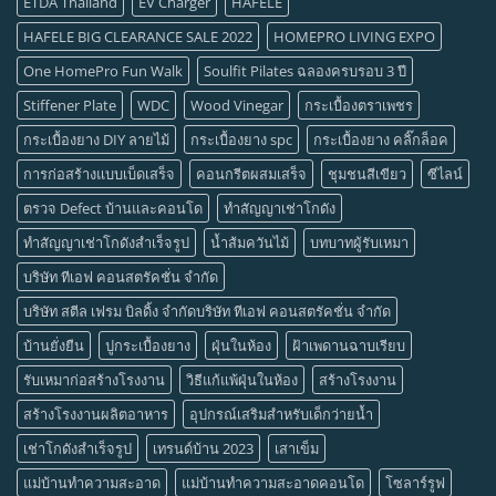
ETDA Thailand
EV Charger
HAFELE
HAFELE BIG CLEARANCE SALE 2022
HOMEPRO LIVING EXPO
One HomePro Fun Walk
Soulfit Pilates ฉลองครบรอบ 3 ปี
Stiffener Plate
WDC
Wood Vinegar
กระเบื้องตราเพชร
กระเบื้องยาง DIY ลายไม้
กระเบื้องยาง spc
กระเบื้องยาง คลิ๊กล็อค
การก่อสร้างแบบเบ็ดเสร็จ
คอนกรีตผสมเสร็จ
ชุมชนสีเขียว
ซีไลน์
ตรวจ Defect บ้านและคอนโด
ทำสัญญาเช่าโกดัง
ทำสัญญาเช่าโกดังสำเร็จรูป
น้ำส้มควันไม้
บทบาทผู้รับเหมา
บริษัท ทีเอฟ คอนสตรัคชั่น จำกัด
บริษัท สตีล เฟรม บิลดิ้ง จำกัดบริษัท ทีเอฟ คอนสตรัคชั่น จำกัด
บ้านยั่งยืน
ปูกระเบื้องยาง
ฝุ่นในห้อง
ฝ้าเพดานฉาบเรียบ
รับเหมาก่อสร้างโรงงาน
วิธีแก้แพ้ฝุ่นในห้อง
สร้างโรงงาน
สร้างโรงงานผลิตอาหาร
อุปกรณ์เสริมสำหรับเด็กว่ายน้ำ
เช่าโกดังสำเร็จรูป
เทรนด์บ้าน 2023
เสาเข็ม
แม่บ้านทำความสะอาด
แม่บ้านทำความสะอาดคอนโด
โซลาร์รูฟ