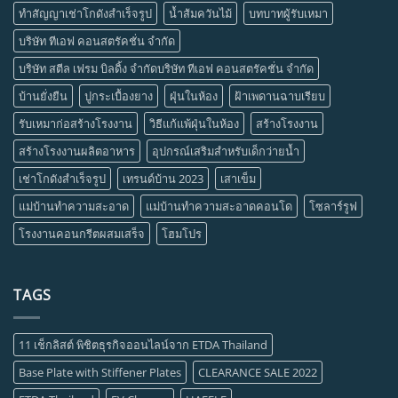
ทำสัญญาเช่าโกดังสำเร็จรูป
น้ำส้มควันไม้
บทบาทผู้รับเหมา
บริษัท ทีเอฟ คอนสตรัคชั่น จำกัด
บริษัท สตีล เฟรม บิลดิ้ง จำกัดบริษัท ทีเอฟ คอนสตรัคชั่น จำกัด
บ้านยั่งยืน
ปูกระเบื้องยาง
ฝุ่นในห้อง
ฝ้าเพดานฉาบเรียบ
รับเหมาก่อสร้างโรงงาน
วิธีแก้แพ้ฝุ่นในห้อง
สร้างโรงงาน
สร้างโรงงานผลิตอาหาร
อุปกรณ์เสริมสำหรับเด็กว่ายน้ำ
เช่าโกดังสำเร็จรูป
เทรนด์บ้าน 2023
เสาเข็ม
แม่บ้านทำความสะอาด
แม่บ้านทำความสะอาดคอนโด
โซลาร์รูฟ
โรงงานคอนกรีตผสมเสร็จ
โฮมโปร
TAGS
11 เช็กลิสต์ พิชิตธุรกิจออนไลน์จาก ETDA Thailand
Base Plate with Stiffener Plates
CLEARANCE SALE 2022