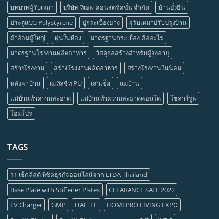
บทบาทผู้รับเหมา
บริษัท ทีเอฟ คอนสตรัคชั่น จำกัด
บ้านยั่งยืน
ประตูแบบ Polystyrene
ปูกระเบื้องยาง
ผู้รับเหมาปรับปรุงบ้าน
ผ้าอ้อมผู้ใหญ่
ฝุ่นในห้อง
มาตรฐานกระเบื้อง คืออะไร
มาตรฐานโรงงานผลิตอาหาร
วัสดุก่อสร้างสำหรับผู้สูงอายุ
สร้างโรงงาน
สร้างโรงงานผลิตอาหาร
สร้างโรงงานในนิคม
หลังคาบ้าน
เมทัลชีท PU
เสาเข็ม
แม่บ้าน
แม่บ้านทำความสะอาด
แม่บ้านทำความสะอาดคอนโด
โซลาร์รูฟ
โฮมโปร
TAGS
11 เช็กลิสต์ พิชิตธุรกิจออนไลน์จาก ETDA Thailand
Base Plate with Stiffener Plates
CLEARANCE SALE 2022
EV Charger
GMP
HAFELE
HOMEPRO LIVING EXPO