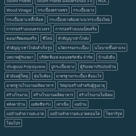
Soulfit Pilates
Soulfit Pilates ฉลองครบรอบ 3 ปี
WDC
Wood Vinegar
กระเบื้องตราเพชร
กระเบื้องยาง
กระเบื้องยาง คลิ๊กล็อค
กระเบื้องยางต้องยาแนวกระเบื้องไหม
การก่อสร้างแบบครบวงจร
การก่อสร้างแบบเบ็ดเสร็จ
คอนกรีตผสมเสร็จ
ซีไลน์
ทำสัญญาเช่าโกดัง
ทำสัญญาเช่าโกดังสำเร็จรูป
นวัตกรรมกระเบื้อง
นโยบายขึ้นค่าแรง
บทบาทผู้รับเหมา
บริษัท ทีเอฟ คอนสตรัคชั่น จำกัด
บ้านยั่งยืน
ประตูแบบ Polystyrene
ปูกระเบื้องยาง
ผู้รับเหมาปรับปรุงบ้าน
ผ้าอ้อมผู้ใหญ่
ฝุ่นในห้อง
มาตรฐานกระเบื้อง คืออะไร
มาตรฐานโรงงานผลิตอาหาร
วัสดุก่อสร้างสำหรับผู้สูงอายุ
สร้างโรงงาน
สร้างโรงงานผลิตอาหาร
สร้างโรงงานในนิคม
หลังคาบ้าน
เมทัลชีท PU
เสาเข็ม
แม่บ้าน
แม่บ้านทำความสะอาด
แม่บ้านทำความสะอาดคอนโด
โซลาร์รูฟ
โฮมโปร