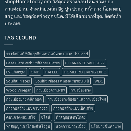
ShopHomeToday.om วัสดุก่อสร้างออนไลน์ รวมของ
ตกแต่งบ้าน. จำหน่ายเหล็ก อิฐ ปูน ประตู หน้าต่าง น๊อต ตะปู
สกรู และวัสดุก่อสร้างทุกชนิด. มีให้เลือกมากที่สุด. จัดส่งทั่ว
ประเทศ.
TAG CLOUND
11 เช็กลิสต์ พิชิตธุรกิจออนไลน์จาก ETDA Thailand
Base Plate with Stiffener Plates
CLEARANCE SALE 2022
EV Charger
GMP
HAFELE
HOMEPRO LIVING EXPO
Soulfit Pilates
Soulfit Pilates ฉลองครบรอบ 3 ปี
WDC
Wood Vinegar
กระเบื้องตราเพชร
กระเบื้องยาง
กระเบื้องยาง คลิ๊กล็อค
กระเบื้องยางต้องยาแนวกระเบื้องไหม
การก่อสร้างแบบครบวงจร
การก่อสร้างแบบเบ็ดเสร็จ
คอนกรีตผสมเสร็จ
ซีไลน์
ทำสัญญาเช่าโกดัง
ทำสัญญาเช่าโกดังสำเร็จรูป
นวัตกรรมกระเบื้อง
นโยบายขึ้นค่าแรง