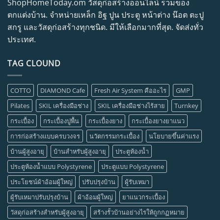
ShopHomeToday.om วัสดุก่อสร้างออนไลน์ รวมของ
ตกแต่งบ้าน. จำหน่ายเหล็ก อิฐ ปูน ประตู หน้าต่าง น๊อต ตะปู
สกรู และวัสดุก่อสร้างทุกชนิด. มีให้เลือกมากที่สุด. จัดส่งทั่ว
ประเทศ.
TAG CLOUND
COTTO
DIAMOND Cafe
Fresh Air System คืออะไร
GMP
Pilates
SKIL เครื่องมือช่าง
SKIL เครื่องมือช่างไร้สาย
Turnkey
กระเบื้อง
กระเบื้องปูพื้น
กระเบื้องยาง
กระเบื้องยางยาแนว
การก่อสร้างแบบครบวงจร
นวัตกรรมกระเบื้อง
นโยบายขึ้นค่าแรง
บ้านผู้สูงอายุ
บ้านสำหรับผู้สูงอายุ
ประตูห้องน้ำ
ประตูห้องน้ำแบบ Polystyrene
ประตูแบบ Polystyrene
ประโยชน์ผ้าอ้อมผู้ใหญ่
ปรับปรุงบ้าน
ผู้รับเหมา
ผู้รับเหมาปรับปรุงบ้าน
ผ้าอ้อมผู้ใหญ่
ยาแนวกระเบื้อง
วัสดุก่อสร้างสำหรับผู้สูงอายุ
สร้างรั้วบ้านอย่างไรให้ถูกกฏหมาย