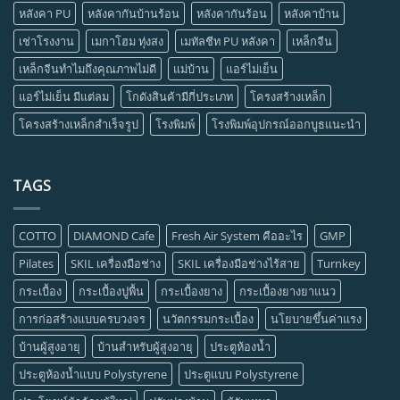
หลังคา PU
หลังคากันบ้านร้อน
หลังคากันร้อน
หลังคาบ้าน
เช่าโรงงาน
เมกาโฮม ทุ่งสง
เมทัลชีท PU หลังคา
เหล็กจีน
เหล็กจีนทำไมถึงคุณภาพไม่ดี
แม่บ้าน
แอร์ไม่เย็น
แอร์ไม่เย็น มีแต่ลม
โกดังสินค้ามีกี่ประเภท
โครงสร้างเหล็ก
โครงสร้างเหล็กสำเร็จรูป
โรงพิมพ์
โรงพิมพ์อุปกรณ์ออกบูธแนะนำ
TAGS
COTTO
DIAMOND Cafe
Fresh Air System คืออะไร
GMP
Pilates
SKIL เครื่องมือช่าง
SKIL เครื่องมือช่างไร้สาย
Turnkey
กระเบื้อง
กระเบื้องปูพื้น
กระเบื้องยาง
กระเบื้องยางยาแนว
การก่อสร้างแบบครบวงจร
นวัตกรรมกระเบื้อง
นโยบายขึ้นค่าแรง
บ้านผู้สูงอายุ
บ้านสำหรับผู้สูงอายุ
ประตูห้องน้ำ
ประตูห้องน้ำแบบ Polystyrene
ประตูแบบ Polystyrene