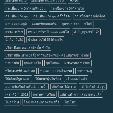
Stiffener Plate
Stiffener Plate คืออะไร
YONG
กระเบื้องยาง DIY ลายหินอ่อน
กระเบื้องยาง DIY ลายไม้
กระเบื้องยาง spc
กระเบื้องยาง spc คลิ๊กล็อค
กระเบื้องยาง คลิ๊กล็อค
ควบคุมอุณหภูมิ
คอนกรีตผสมเสร็จ
ชุมชนสีเขียว
ซีไลน์
ตรวจ Defect
ตรวจ Defect บ้านและคอนโด
ทำสัญญาเช่าโกดัง
น้ำส้มควันไม้
น้ำส้มควันไม้ มีไว้ทำอะไร
บริษัท ทีเอฟ คอนสตรัคชั่น จำกัด
บริษัท สตีล เฟรม บิลดิ้ง จำกัดบริษัท ทีเอฟ คอนสตรัคชั่น จำกัด
บ้านยั่งยืน
ปูนผสมเสร็จ
ฝุ่นในห้อง
ฝ้าเพดานฉาบเรียบ
พร็อพเพอร์ตี้ เพอร์เฟค
รับเหมาก่อสร้างโรงงาน
วงกบประตู
วิธีเลือกอิฐมวลเบา
วิธีแก้แพ้ฝุ่นในห้อง
สร้างคลังสินค้า
อุปกรณ์เสริมสำหรับเด็กว่ายน้ำ
เก็บรักษาไม้กวาด
เช่าโกดังสำเร็จรูป
เทรนด์บ้าน 2023
เพดานฉาบเรียบ
แม่บ้านทำความสะอาดคอนโด
โซลาร์รูฟ
โรงงานคอนกรีตผสมเสร็จ
โฮมโปร