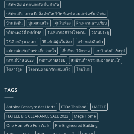
บริษัท ทีเอฟ คอนสตรัคชั่น จำกัด
บริษัท สตีล เฟรม บิลดิ้ง จำกัดบริษัท ทีเอฟ คอนสตรัคชั่น จำกัด
บ้านยั่งยืน
ปูนผสมเสร็จ
ฝุ่นในห้อง
ฝ้าเพดานฉาบเรียบ
พร็อพเพอร์ตี้ เพอร์เฟค
รับเหมาก่อสร้างโรงงาน
วงกบประตู
วิธีเลือกอิฐมวลเบา
วิธีแก้แพ้ฝุ่นในห้อง
สร้างคลังสินค้า
อุปกรณ์เสริมสำหรับเด็กว่ายน้ำ
เก็บรักษาไม้กวาด
เช่าโกดังสำเร็จรูป
เทรนด์บ้าน 2023
เพดานฉาบเรียบ
แม่บ้านทำความสะอาดคอนโด
โซลาร์รูฟ
โรงงานคอนกรีตผสมเสร็จ
โฮมโปร
TAGS
Antoine Besseyre des Horts
ETDA Thailand
HAFELE
HAFELE BIG CLEARANCE SALE 2022
Mega Home
One HomePro Fun Walk
Pre-Engineered Building