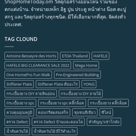
ShopHomeToday.om วัสดุก่อสร้างออนไลน์ รวมของ
ตกแต่งบ้าน. จำหน่ายเหล็ก อิฐ ปูน ประตู หน้าต่าง น๊อต ตะปู
สกรู และวัสดุก่อสร้างทุกชนิด. มีให้เลือกมากที่สุด. จัดส่งทั่ว
ประเทศ.
TAG CLOUND
Antoine Besseyre des Horts
ETDA Thailand
HAFELE
HAFELE BIG CLEARANCE SALE 2022
Mega Home
One HomePro Fun Walk
Pre-Engineered Building
Stiffener Plate
Stiffener Plate คืออะไร
YONG
กระเบื้องยาง DIY ลายหินอ่อน
กระเบื้องยาง DIY ลายไม้
กระเบื้องยาง spc
กระเบื้องยาง spc คลิ๊กล็อค
กระเบื้องยาง คลิ๊กล็อค
ควบคุมอุณหภูมิ
คอนกรีตผสมเสร็จ
ชุมชนสีเขียว
ซีไลน์
ตรวจ Defect
ตรวจ Defect บ้านและคอนโด
ทำสัญญาเช่าโกดัง
น้ำส้มควันไม้
น้ำส้มควันไม้ มีไว้ทำอะไร