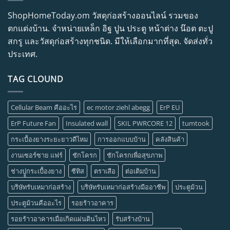
ShopHomeToday.om วัสดุก่อสร้างออนไลน์ รวมของ
ตกแต่งบ้าน. จำหน่ายเหล็ก อิฐ ปูน ประตู หน้าต่าง น๊อต ตะปู
สกรู และวัสดุก่อสร้างทุกชนิด. มีให้เลือกมากที่สุด. จัดส่งทั่ว
ประเทศ.
TAG CLOUND
Cellular Beam คืออะไร
ec motor ziehl abegg
ErP EU
ErP Future Fan
Insulated wall
SKIL PWRCORE 12
tumtook
กระเบื้องยางระยะยาวดีไหม
การออกแบบบ้าน
คลังสินค้า
งานเซอร์ซาย แฟร์
ชักโครก
ชักโครกเพื่อสุขภาพ
ช่างปููกระเบื้องยาง
ซีทิส
ตราเสือ
ต่อเติมบ้าน
บริษัทรับเหมาก่อสร้าง
บริษัทรับเหมาก่อสร้างมืออาชีพ
ประตูม้วน
ประตูม้วนคืออะไร
รอยร้าวอาคาร
รอยร้าวอาคารเมื่อเกิดแผ่นดินไหว
รับสร้างบ้าน