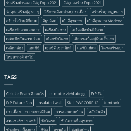
รับสร้างบ้านและวัสดุ Expo 2021
วัสดุก่อสร้าง Expo 2021
วัสดุก่อสร้างผู้สูงอายุ
วิธีการเลือกช่างปูกระเบื้อง
สร้างรั้วถูกกฏหมาย
สร้างรั้วบ้านมีกี่แบบ
อิฐบล็อก
เก้าอี้สุขภาพ
เก้าอี้สุขภาพ Modena
เครื่องทำลายเอกสาร
เครื่องมือช่าง
เครื่องมือช่างไร้สาย
เมทัลชีทกันความร้อน
เลือกชักโครก
เลือกระเบื้องปูพื้นครั้งแรก
เหล็กกล่อง
เอสซีจี
เอสซีจี เซรามิกส์
แอร์มีแต่ลม
โครงสร้างเบา
ไทยนพวงศ์ ค้าไม้
TAGS
Cellular Beam คืออะไร
ec motor ziehl abegg
ErP EU
ErP Future Fan
Insulated wall
SKIL PWRCORE 12
tumtook
กระเบื้องยางระยะยาวดีไหม
การออกแบบบ้าน
คลังสินค้า
งานเซอร์ซาย แฟร์
ชักโครก
ชักโครกเพื่อสุขภาพ
ช่างปููกระเบื้องยาง
ซีทิส
ตราเสือ
ต่อเติมบ้าน