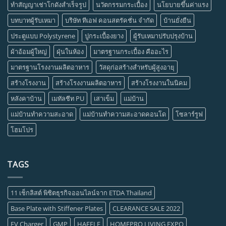
ทำสัญญาเช่าโกดังสำเร็จรูป
นวัตกรรมกระเบื้อง
นโยบายขึ้นค่าแรง
บทบาทผู้รับเหมา
บริษัท ทีเอฟ คอนสตรัคชั่น จำกัด
บ้านยั่งยืน
ประตูแบบ Polystyrene
ปูกระเบื้องยาง
ผู้รับเหมาปรับปรุงบ้าน
ผ้าอ้อมผู้ใหญ่
ฝุ่นในห้อง
มาตรฐานกระเบื้อง คืออะไร
มาตรฐานโรงงานผลิตอาหาร
วัสดุก่อสร้างสำหรับผู้สูงอายุ
สร้างโรงงาน
สร้างโรงงานผลิตอาหาร
สร้างโรงงานในนิคม
หลังคาบ้าน
เมทัลชีท PU
เสาเข็ม
แม่บ้าน
แม่บ้านทำความสะอาด
แม่บ้านทำความสะอาดคอนโด
โซลาร์รูฟ
โฮมโปร
TAGS
11 เช็กลิสต์ พิชิตธุรกิจออนไลน์จาก ETDA Thailand
Base Plate with Stiffener Plates
CLEARANCE SALE 2022
EV Charger
GMP
HAFELE
HOMEPRO LIVING EXPO