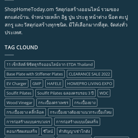
ShopHomeToday.om วัสดุก่อสร้างออนไลน์ รวมของ
ตกแต่งบ้าน. จำหน่ายเหล็ก อิฐ ปูน ประตู หน้าต่าง น๊อต ตะปู
สกรู และวัสดุก่อสร้างทุกชนิด. มีให้เลือกมากที่สุด. จัดส่งทั่ว
ประเทศ.
TAG CLOUND
11 เช็กลิสต์ พิชิตธุรกิจออนไลน์จาก ETDA Thailand
Base Plate with Stiffener Plates
CLEARANCE SALE 2022
EV Charger
GMP
HAFELE
HOMEPRO LIVING EXPO
Soulfit Pilates
Soulfit Pilates ฉลองครบรอบ 3 ปี
WDC
Wood Vinegar
กระเบื้องตราเพชร
กระเบื้องยาง
กระเบื้องยาง คลิ๊กล็อค
กระเบื้องยางต้องยาแนวกระเบื้องไหม
การก่อสร้างแบบครบวงจร
การก่อสร้างแบบเบ็ดเสร็จ
คอนกรีตผสมเสร็จ
ซีไลน์
ทำสัญญาเช่าโกดัง