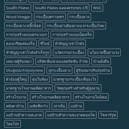
Soulfit Pilates
Soulfit Pilates ฉลองครบรอบ 3 ปี
WDC
Wood Vinegar
กระเบื้องตราเพชร
กระเบื้องยาง
กระเบื้องยาง คลิ๊กล็อค
กระเบื้องยางต้องยาแนวกระเบื้องไหม
การก่อสร้างแบบครบวงจร
การก่อสร้างแบบเบ็ดเสร็จ
คอนกรีตผสมเสร็จ
ซีไลน์
ทำสัญญาเช่าโกดัง
ทำสัญญาเช่าโกดังสำเร็จรูป
นวัตกรรมกระเบื้อง
นโยบายขึ้นค่าแรง
บทบาทผู้รับเหมา
บริษัท ทีเอฟ คอนสตรัคชั่น จำกัด
บ้านยั่งยืน
ประตูแบบ Polystyrene
ปูกระเบื้องยาง
ผู้รับเหมาปรับปรุงบ้าน
ผ้าอ้อมผู้ใหญ่
ฝุ่นในห้อง
มาตรฐานกระเบื้อง คืออะไร
มาตรฐานโรงงานผลิตอาหาร
วัสดุก่อสร้างสำหรับผู้สูงอายุ
สร้างโรงงาน
สร้างโรงงานผลิตอาหาร
สร้างโรงงานในนิคม
หลังคาบ้าน
เมทัลชีท PU
เสาเข็ม
แม่บ้าน
แม่บ้านทำความสะอาด
แม่บ้านทำความสะอาดคอนโด
โซลาร์รูฟ
โฮมโปร