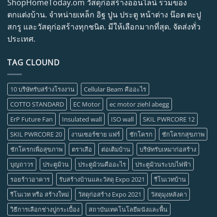
ShopHomeToday.om วัสดุก่อสร้างออนไลน์ รวมของ
ตกแต่งบ้าน. จำหน่ายเหล็ก อิฐ ปูน ประตู หน้าต่าง น๊อต ตะปู
สกรู และวัสดุก่อสร้างทุกชนิด. มีให้เลือกมากที่สุด. จัดส่งทั่ว
ประเทศ.
TAG CLOUND
10 บริษัทรับสร้างโรงงาน
Cellular Beam คืออะไร
COTTO STANDARD
EC Motor
ec motor ziehl abegg
ErP Future Fan
Insulated wall
ISO wall
SKIL PWRCORE 12
SKIL PWRCORE 20
งานเซอร์ซาย แฟร์
ชักโครก
ชักโครกสุขภาพ
ชักโครกเพื่อสุขภาพ
ตราเสือ
ต่อเติมบ้าน
บริษัทรับเหมาก่อสร้าง
บุญถาวร
ประตูม้วน
ประตูม้วนคืออะไร
ประตูม้วนระบบไฟฟ้า
รอยร้าวอาคาร
รับสร้างบ้านและวัสดุ Expo 2021
รีโนเวทบ้าน
รีโนเวท หรือ สร้างใหม่
วัสดุก่อสร้าง Expo 2021
วัสดุมุงหลังคา
วิธีการเลือกช่างปูกระเบื้อง
สถาบันเทคโนโลยีผนังและพื้น