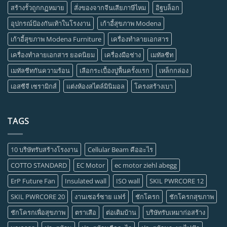
สร้างรั้วถูกกฏหมาย
สั่งของจากจีนเสียภาษีไหม
อิฐบล็อก
อุปกรณ์ป้องกันเท้าในโรงงาน
เก้าอี้สุขภาพ Modena
เก้าอี้สุขภาพ Modena Furniture
เครื่องทำลายเอกสาร
เครื่องทำลายเอกสาร ยอดนิยม
เครื่องมือช่าง
เมทัลชีท
เมทัลชีทกันความร้อน
เลือกระเบื้องปูพื้นครั้งแรก
เหล็กกล่อง
เอสซีจี เซรามิกส์
แต่งห้องสไตล์มินิมอล
โครงสร้างเบา
TAGS
10 บริษัทรับสร้างโรงงาน
Cellular Beam คืออะไร
COTTO STANDARD
EC Motor
ec motor ziehl abegg
ErP Future Fan
Insulated wall
ISO wall
SKIL PWRCORE 12
SKIL PWRCORE 20
งานเซอร์ซาย แฟร์
ชักโครก
ชักโครกสุขภาพ
ชักโครกเพื่อสุขภาพ
ตราเสือ
ต่อเติมบ้าน
บริษัทรับเหมาก่อสร้าง