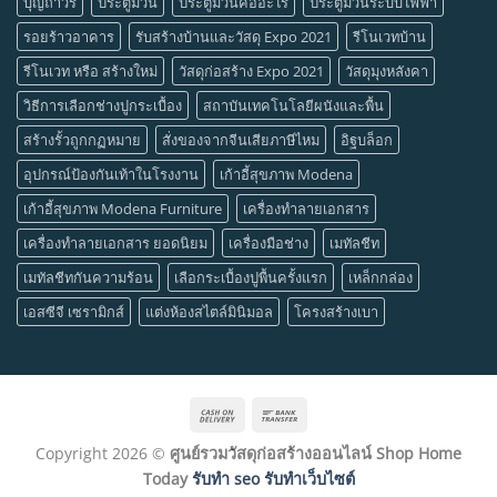
บุญถาวร
ประตูม้วน
ประตูม้วนคืออะไร
ประตูม้วนระบบไฟฟ้า
รอยร้าวอาคาร
รับสร้างบ้านและวัสดุ Expo 2021
รีโนเวทบ้าน
รีโนเวท หรือ สร้างใหม่
วัสดุก่อสร้าง Expo 2021
วัสดุมุงหลังคา
วิธีการเลือกช่างปูกระเบื้อง
สถาบันเทคโนโลยีผนังและพื้น
สร้างรั้วถูกกฏหมาย
สั่งของจากจีนเสียภาษีไหม
อิฐบล็อก
อุปกรณ์ป้องกันเท้าในโรงงาน
เก้าอี้สุขภาพ Modena
เก้าอี้สุขภาพ Modena Furniture
เครื่องทำลายเอกสาร
เครื่องทำลายเอกสาร ยอดนิยม
เครื่องมือช่าง
เมทัลชีท
เมทัลชีทกันความร้อน
เลือกระเบื้องปูพื้นครั้งแรก
เหล็กกล่อง
เอสซีจี เซรามิกส์
แต่งห้องสไตล์มินิมอล
โครงสร้างเบา
Cash
Bank
On
Transfer
Copyright 2026 ©
ศูนย์รวมวัสดุก่อสร้างออนไลน์ Shop Home
Delivery
Today
รับทำ seo รับทำเว็บไซต์