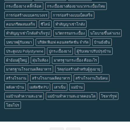
กระเบื้องยาง คลิ๊กล็อค
กระเบื้องยางต้องยาแนวกระเบื้องไหม
การก่อสร้างแบบครบวงจร
การก่อสร้างแบบเบ็ดเสร็จ
คอนกรีตผสมเสร็จ
ซีไลน์
ทำสัญญาเช่าโกดัง
ทำสัญญาเช่าโกดังสำเร็จรูป
นวัตกรรมกระเบื้อง
นโยบายขึ้นค่าแรง
บทบาทผู้รับเหมา
บริษัท ทีเอฟ คอนสตรัคชั่น จำกัด
บ้านยั่งยืน
ประตูแบบ Polystyrene
ปูกระเบื้องยาง
ผู้รับเหมาปรับปรุงบ้าน
ผ้าอ้อมผู้ใหญ่
ฝุ่นในห้อง
มาตรฐานกระเบื้อง คืออะไร
มาตรฐานโรงงานผลิตอาหาร
วัสดุก่อสร้างสำหรับผู้สูงอายุ
สร้างโรงงาน
สร้างโรงงานผลิตอาหาร
สร้างโรงงานในนิคม
หลังคาบ้าน
เมทัลชีท PU
เสาเข็ม
แม่บ้าน
แม่บ้านทำความสะอาด
แม่บ้านทำความสะอาดคอนโด
โซลาร์รูฟ
โฮมโปร