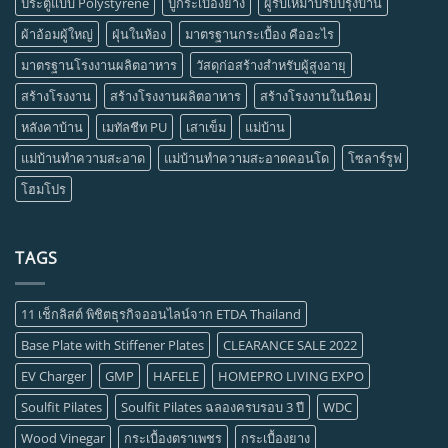
ประตูแบบ Polystyrene
ปูกระเบื้องยาง
ผู้รับเหมาปรับปรุงบ้าน
ผ้าอ้อมผู้ใหญ่
ฝุ่นในห้อง
มาตรฐานกระเบื้อง คืออะไร
มาตรฐานโรงงานผลิตอาหาร
วัสดุก่อสร้างสำหรับผู้สูงอายุ
สร้างโรงงาน
สร้างโรงงานผลิตอาหาร
สร้างโรงงานในนิคม
หลังคาบ้าน
เมทัลชีท PU
เสาเข็ม
แม่บ้าน
แม่บ้านทำความสะอาด
แม่บ้านทำความสะอาดคอนโด
โซลาร์รูฟ
โฮมโปร
TAGS
11 เช็กลิสต์ พิชิตธุรกิจออนไลน์จาก ETDA Thailand
Base Plate with Stiffener Plates
CLEARANCE SALE 2022
EV Charger
GMP
HAFELE
HOMEPRO LIVING EXPO
Soulfit Pilates
Soulfit Pilates ฉลองครบรอบ 3 ปี
WDC
Wood Vinegar
กระเบื้องตราเพชร
กระเบื้องยาง