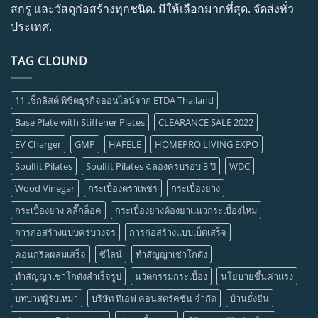
สกรู และวัสดุก่อสร้างทุกชนิด. มีให้เลือกมากที่สุด. จัดส่งทั่ว
ประเทศ.
TAG CLOUND
11 เช็กลิสต์ พิชิตธุรกิจออนไลน์จาก ETDA Thailand
Base Plate with Stiffener Plates
CLEARANCE SALE 2022
EV Charger
GMP
HAFELE
HOMEPRO LIVING EXPO
Soulfit Pilates
Soulfit Pilates ฉลองครบรอบ 3 ปี
WDC
Wood Vinegar
กระเบื้องตราเพชร
กระเบื้องยาง
กระเบื้องยาง คลิ๊กล็อค
กระเบื้องยางต้องยาแนวกระเบื้องไหม
การก่อสร้างแบบครบวงจร
การก่อสร้างแบบเบ็ดเสร็จ
คอนกรีตผสมเสร็จ
ซีไลน์
ทำสัญญาเช่าโกดัง
ทำสัญญาเช่าโกดังสำเร็จรูป
นวัตกรรมกระเบื้อง
นโยบายขึ้นค่าแรง
บทบาทผู้รับเหมา
บริษัท ทีเอฟ คอนสตรัคชั่น จำกัด
บ้านยั่งยืน