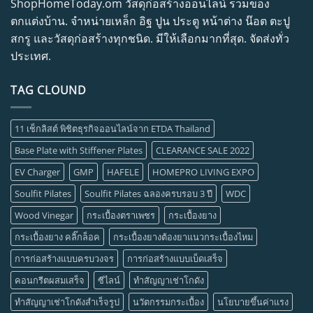
ShopHomeToday.om วัสดุก่อสร้างออนไลน์ รวมของ
ตกแต่งบ้าน. จำหน่ายเหล็ก อิฐ ปูน ประตู หน้าต่าง น๊อต ตะปู
สกรู และวัสดุก่อสร้างทุกชนิด. มีให้เลือกมากที่สุด. จัดส่งทั่ว
ประเทศ.
TAG CLOUND
11 เช็กลิสต์ พิชิตธุรกิจออนไลน์จาก ETDA Thailand
Base Plate with Stiffener Plates
CLEARANCE SALE 2022
EV Charger
GMP
HAFELE
HOMEPRO LIVING EXPO
Soulfit Pilates
Soulfit Pilates ฉลองครบรอบ 3 ปี
WDC
Wood Vinegar
กระเบื้องตราเพชร
กระเบื้องยาง
กระเบื้องยาง คลิ๊กล็อค
กระเบื้องยางต้องยาแนวกระเบื้องไหม
การก่อสร้างแบบครบวงจร
การก่อสร้างแบบเบ็ดเสร็จ
คอนกรีตผสมเสร็จ
ซีไลน์
ทำสัญญาเช่าโกดัง
ทำสัญญาเช่าโกดังสำเร็จรูป
นวัตกรรมกระเบื้อง
นโยบายขึ้นค่าแรง