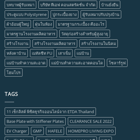
บทบาทผู้รับเหมา
บริษัท ทีเอฟ คอนสตรัคชั่น จำกัด
บ้านยั่งยืน
ประตูแบบ Polystyrene
ปูกระเบื้องยาง
ผู้รับเหมาปรับปรุงบ้าน
ผ้าอ้อมผู้ใหญ่
ฝุ่นในห้อง
มาตรฐานกระเบื้อง คืออะไร
มาตรฐานโรงงานผลิตอาหาร
วัสดุก่อสร้างสำหรับผู้สูงอายุ
สร้างโรงงาน
สร้างโรงงานผลิตอาหาร
สร้างโรงงานในนิคม
หลังคาบ้าน
เมทัลชีท PU
เสาเข็ม
แม่บ้าน
แม่บ้านทำความสะอาด
แม่บ้านทำความสะอาดคอนโด
โซลาร์รูฟ
โฮมโปร
TAGS
11 เช็กลิสต์ พิชิตธุรกิจออนไลน์จาก ETDA Thailand
Base Plate with Stiffener Plates
CLEARANCE SALE 2022
EV Charger
GMP
HAFELE
HOMEPRO LIVING EXPO