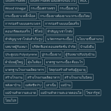
Soulfit Pilates
Soulfit Pilates ฉลองครบรอบ 3 ปี
WDC
Wood Vinegar
กระเบื้องตราเพชร
กระเบื้องยาง
กระเบื้องยาง คลิ๊กล็อค
กระเบื้องยางต้องยาแนวกระเบื้องไหม
การก่อสร้างแบบครบวงจร
การก่อสร้างแบบเบ็ดเสร็จ
คอนกรีตผสมเสร็จ
ซีไลน์
ทำสัญญาเช่าโกดัง
ทำสัญญาเช่าโกดังสำเร็จรูป
นวัตกรรมกระเบื้อง
นโยบายขึ้นค่าแรง
บทบาทผู้รับเหมา
บริษัท ทีเอฟ คอนสตรัคชั่น จำกัด
บ้านยั่งยืน
ประตูแบบ Polystyrene
ปูกระเบื้องยาง
ผู้รับเหมาปรับปรุงบ้าน
ผ้าอ้อมผู้ใหญ่
ฝุ่นในห้อง
มาตรฐานกระเบื้อง คืออะไร
มาตรฐานโรงงานผลิตอาหาร
วัสดุก่อสร้างสำหรับผู้สูงอายุ
สร้างโรงงาน
สร้างโรงงานผลิตอาหาร
สร้างโรงงานในนิคม
หลังคาบ้าน
เมทัลชีท PU
เสาเข็ม
แม่บ้าน
แม่บ้านทำความสะอาด
แม่บ้านทำความสะอาดคอนโด
โซลาร์รูฟ
โฮมโปร