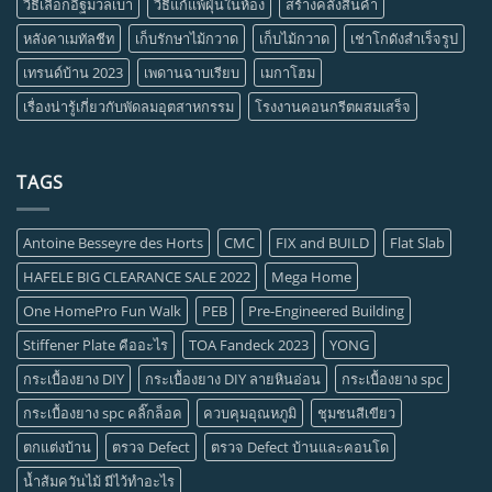
วิธีเลือกอิฐมวลเบา
วิธีแก้แพ้ฝุ่นในห้อง
สร้างคลังสินค้า
หลังคาเมทัลชีท
เก็บรักษาไม้กวาด
เก็บไม้กวาด
เช่าโกดังสำเร็จรูป
เทรนด์บ้าน 2023
เพดานฉาบเรียบ
เมกาโฮม
เรื่องน่ารู้เกี่ยวกับพัดลมอุตสาหกรรม
โรงงานคอนกรีตผสมเสร็จ
TAGS
Antoine Besseyre des Horts
CMC
FIX and BUILD
Flat Slab
HAFELE BIG CLEARANCE SALE 2022
Mega Home
One HomePro Fun Walk
PEB
Pre-Engineered Building
Stiffener Plate คืออะไร
TOA Fandeck 2023
YONG
กระเบื้องยาง DIY
กระเบื้องยาง DIY ลายหินอ่อน
กระเบื้องยาง spc
กระเบื้องยาง spc คลิ๊กล็อค
ควบคุมอุณหภูมิ
ชุมชนสีเขียว
ตกแต่งบ้าน
ตรวจ Defect
ตรวจ Defect บ้านและคอนโด
น้ำส้มควันไม้ มีไว้ทำอะไร