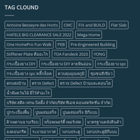
TAG CLOUND
Antoine Besseyre des Horts
CMC
FIX and BUILD
Flat Slab
HAFELE BIG CLEARANCE SALE 2022
Mega Home
One HomePro Fun Walk
PEB
Pre-Engineered Building
Stiffener Plate คืออะไร
TOA Fandeck 2023
YONG
กระเบื้องยาง DIY
กระเบื้องยาง DIY ลายหินอ่อน
กระเบื้องยาง spc
กระเบื้องยาง spc คลิ๊กล็อค
ควบคุมอุณหภูมิ
ชุมชนสีเขียว
ตกแต่งบ้าน
ตรวจ Defect
ตรวจ Defect บ้านและคอนโด
น้ำส้มควันไม้ มีไว้ทำอะไร
บริษัท สตีล เฟรม บิลดิ้ง จำกัดบริษัท ทีเอฟ คอนสตรัคชั่น จำกัด
ปูกระเบื้องพื้น
ปูนผสมเสร็จ
ปูนผสมเสร็จ มีกี่แบบ
ฝ้าเพดานฉาบเรียบ
พร็อพเพอร์ตี้ เพอร์เฟค
มาตรฐานคลังสินค้า
ยงคอนกรีต
ระบายอากาศ
วงกบประตู
วงกบประตูมีกี่แบบ