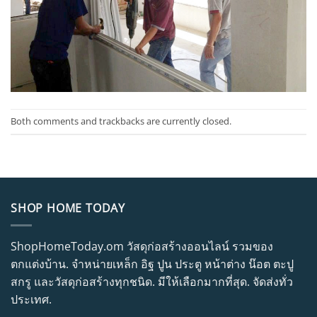
Both comments and trackbacks are currently closed.
SHOP HOME TODAY
ShopHomeToday.om วัสดุก่อสร้างออนไลน์ รวมของ
ตกแต่งบ้าน. จำหน่ายเหล็ก อิฐ ปูน ประตู หน้าต่าง น๊อต ตะปู
สกรู และวัสดุก่อสร้างทุกชนิด. มีให้เลือกมากที่สุด. จัดส่งทั่ว
ประเทศ.