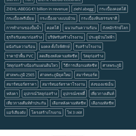
ZIEHL-ABEGG €1 billion in revenue
ziehl abegg
กระเบื้องคอตโต้
กระเบื้องพรีเมี่ยม
กระเบื้องยางแบบม้วน
กระเบื้องหินธรรมชาติ
การทำงานของปั้มน้ำ
คอตโต้
ฉนวนกันความร้อน
ถังหมักรักษ์โลก
ธุรกิจรับเหมาก่อสร้าง
บริษัทรับสร้างโรงงาน
ประตูม้วนไฟฟ้า
ผนังกันความร้อน
มงคล ตั้งใจพิทักษ์
รับสร้างโรงงาน
ราคาบัวพื้น PVC
ลดเสียงหลังคาเมทัลชีท
วัสดุก่อสร้าง
วัสดุก่อสร้างป้องกันแผ่นดินไหว
วิธีการเลือกเมทัลชีท
ศาลพระภูมิ
ศาลพระภูมิ 2565
ศาลพระภูมิยุคใหม่
สมาร์ทบอร์ด
สมาร์ทบอร์ดราคา
สมาร์ทบอร์ดราคาโรงงาน
ส่งของแช่เย็น
หลังคา
อุปกรณ์วัสดุก่อสร้าง
อุปกรณ์เซฟตี้
เที่ยวกางเต๊นท์
เที่ยวกางเต๊นท์ทำประกัน
เลือกหลังคาเมทัลชีท
เลือกเมทัลชีท
แอร์เสียงดัง
โครงสร้างโรงงาน
ไฟ 3 เฟส