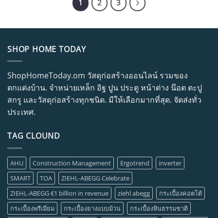
1
2
3
SHOP HOME TODAY
ShopHomeToday.om วัสดุก่อสร้างออนไลน์ รวมของ
ตกแต่งบ้าน. จำหน่ายเหล็ก อิฐ ปูน ประตู หน้าต่าง น๊อต ตะปู
สกรู และวัสดุก่อสร้างทุกชนิด. มีให้เลือกมากที่สุด. จัดส่งทั่ว
ประเทศ.
TAG CLOUND
AHU
Construction Management
Ergotrend
inverter
SMART
TOA
ZIEHL-ABEGG Celebrate
ZIEHL-ABEGG €1 billion in revenue
ziehl abegg
กระเบื้องคอตโต้
กระเบื้องพรีเมี่ยม
กระเบื้องยางแบบม้วน
กระเบื้องหินธรรมชาติ