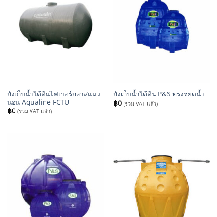
ถังเก็บน้ำใต้ดินไฟเบอร์กลาสแนว
ถังเก็บน้ำใต้ดิน P&S ทรงหยดน้ำ
นอน Aqualine FCTU
฿
0
(รวม VAT แล้ว)
฿
0
(รวม VAT แล้ว)