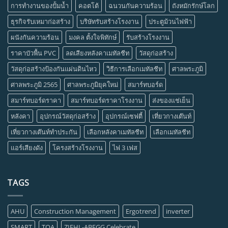
การทำงานของปั้มน้ำ
คอตโต้
ฉนวนกันความร้อน
ถังหมักรักษ์โลก
ธุรกิจรับเหมาก่อสร้าง
บริษัทรับสร้างโรงงาน
ประตูม้วนไฟฟ้า
ผนังกันความร้อน
มงคล ตั้งใจพิทักษ์
รับสร้างโรงงาน
ราคาบัวพื้น PVC
ลดเสียงหลังคาเมทัลชีท
วัสดุก่อสร้าง
วัสดุก่อสร้างป้องกันแผ่นดินไหว
วิธีการเลือกเมทัลชีท
ศาลพระภูมิ
ศาลพระภูมิ 2565
ศาลพระภูมิยุคใหม่
สมาร์ทบอร์ด
สมาร์ทบอร์ดราคา
สมาร์ทบอร์ดราคาโรงงาน
ส่งของแช่เย็น
หลังคา
อุปกรณ์วัสดุก่อสร้าง
อุปกรณ์เซฟตี้
เที่ยวกางเต๊นท์
เที่ยวกางเต๊นท์ทำประกัน
เลือกหลังคาเมทัลชีท
เลือกเมทัลชีท
แอร์เสียงดัง
โครงสร้างโรงงาน
ไฟ 3 เฟส
TAGS
AHU
Construction Management
Ergotrend
inverter
SMART
TOA
ZIEHL-ABEGG Celebrate