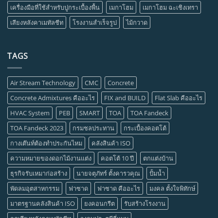
เครื่องมือที่ใช้สำหรับปูกระเบื้องพื้น
เมกาโฮม
เมกาโฮม ฉะเชิงเทรา
เสียงหลังคาเมทัลชีท
โรงงานสำเร็จรูป
ไม้กวาด
TAGS
Air Stream Technology
CMC
Concrete
Concrete Admixtures คืออะไร
FIX and BUILD
Flat Slab คืออะไร
HVAC System
PEB
SMART
TOA
TOA Fandeck
TOA Fandeck 2023
กรมชลประทาน
กระเบื้องคอตโต้
กางเต๊นท์ต้องทำประกันไหม
คลังสินค้า ISO
ความหมายของดอกไม้งานแต่ง
คอตโต้ 10 ปี
ตกแต่งบ้าน
ธุรกิจรับเหมาก่อสร้าง
นายจตุภัทร์ ตั้งคารวคุณ
ปั้มน้ำ
พัดลมอุตสาหกรรม
ฟาซาด
ฟาซาด คืออะไร
มงคล ตั้งใจพิทักษ์
มาตรฐานคลังสินค้า ISO
ยงคอนกรีต
รับสร้างโรงงาน