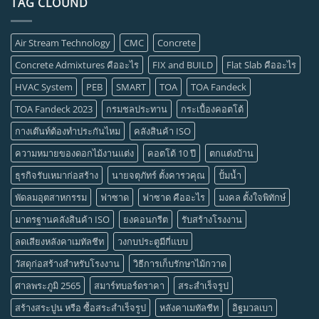
TAG CLOUND
Air Stream Technology
CMC
Concrete
Concrete Admixtures คืออะไร
FIX and BUILD
Flat Slab คืออะไร
HVAC System
PEB
SMART
TOA
TOA Fandeck
TOA Fandeck 2023
กรมชลประทาน
กระเบื้องคอตโต้
กางเต๊นท์ต้องทำประกันไหม
คลังสินค้า ISO
ความหมายของดอกไม้งานแต่ง
คอตโต้ 10 ปี
ตกแต่งบ้าน
ธุรกิจรับเหมาก่อสร้าง
นายจตุภัทร์ ตั้งคารวคุณ
ปั้มน้ำ
พัดลมอุตสาหกรรม
ฟาซาด
ฟาซาด คืออะไร
มงคล ตั้งใจพิทักษ์
มาตรฐานคลังสินค้า ISO
ยงคอนกรีต
รับสร้างโรงงาน
ลดเสียงหลังคาเมทัลชีท
วงกบประตูมีกี่แบบ
วัสดุก่อสร้างสำหรับโรงงาน
วิธีการเก็บรักษาไม้กวาด
ศาลพระภูมิ 2565
สมาร์ทบอร์ดราคา
สระสำเร็จรูป
สร้างสระปูน หรือ ซื้อสระสำเร็จรูป
หลังคาเมทัลชีท
อิฐมวลเบา