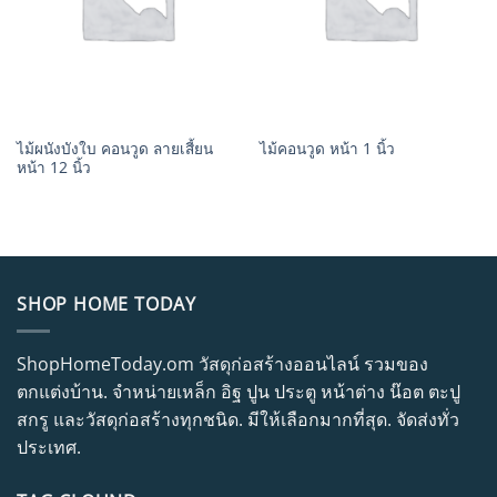
ไม้ผนังบังใบ คอนวูด ลายเสี้ยน
ไม้คอนวูด หน้า 1 นิ้ว
หน้า 12 นิ้ว
SHOP HOME TODAY
ShopHomeToday.om วัสดุก่อสร้างออนไลน์ รวมของ
ตกแต่งบ้าน. จำหน่ายเหล็ก อิฐ ปูน ประตู หน้าต่าง น๊อต ตะปู
สกรู และวัสดุก่อสร้างทุกชนิด. มีให้เลือกมากที่สุด. จัดส่งทั่ว
ประเทศ.