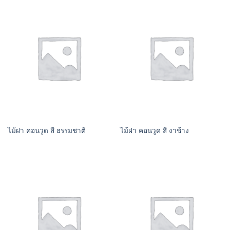
ไม้ฝา คอนวูด สี ธรรมชาติ
ไม้ฝา คอนวูด สี งาช้าง