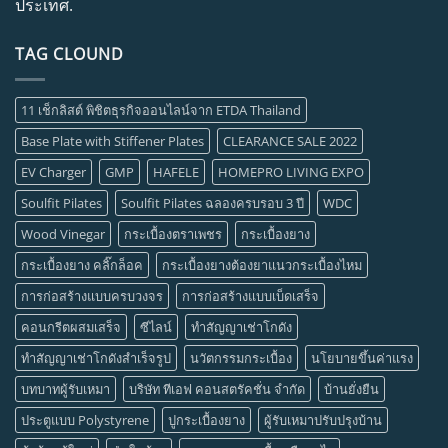
ประเทศ.
TAG CLOUND
11 เช็กลิสต์ พิชิตธุรกิจออนไลน์จาก ETDA Thailand
Base Plate with Stiffener Plates
CLEARANCE SALE 2022
EV Charger
GMP
HAFELE
HOMEPRO LIVING EXPO
Soulfit Pilates
Soulfit Pilates ฉลองครบรอบ 3 ปี
WDC
Wood Vinegar
กระเบื้องตราเพชร
กระเบื้องยาง
กระเบื้องยาง คลิ๊กล็อค
กระเบื้องยางต้องยาแนวกระเบื้องไหม
การก่อสร้างแบบครบวงจร
การก่อสร้างแบบเบ็ดเสร็จ
คอนกรีตผสมเสร็จ
ซีไลน์
ทำสัญญาเช่าโกดัง
ทำสัญญาเช่าโกดังสำเร็จรูป
นวัตกรรมกระเบื้อง
นโยบายขึ้นค่าแรง
บทบาทผู้รับเหมา
บริษัท ทีเอฟ คอนสตรัคชั่น จำกัด
บ้านยั่งยืน
ประตูแบบ Polystyrene
ปูกระเบื้องยาง
ผู้รับเหมาปรับปรุงบ้าน