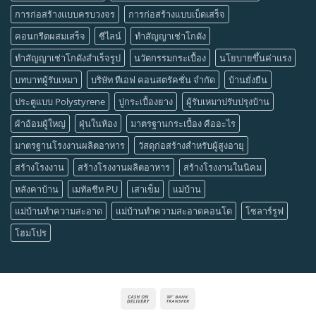
การก่อสร้างแบบครบวงจร
การก่อสร้างแบบเบ็ดเสร็จ
คอนกรีตผสมเสร็จ
ซีไลน์
ทำสัญญาเช่าโกดัง
ทำสัญญาเช่าโกดังสำเร็จรูป
นวัตกรรมกระเบื้อง
นโยบายขึ้นค่าแรง
บทบาทผู้รับเหมา
บริษัท ทีเอฟ คอนสตรัคชั่น จำกัด
บ้านยั่งยืน
ประตูแบบ Polystyrene
ปูกระเบื้องยาง
ผู้รับเหมาปรับปรุงบ้าน
ผ้าอ้อมผู้ใหญ่
ฝุ่นในห้อง
มาตรฐานกระเบื้อง คืออะไร
มาตรฐานโรงงานผลิตอาหาร
วัสดุก่อสร้างสำหรับผู้สูงอายุ
สร้างโรงงาน
สร้างโรงงานผลิตอาหาร
สร้างโรงงานในนิคม
หลังคาบ้าน
เมทัลชีท PU
เสาเข็ม
แม่บ้าน
แม่บ้านทำความสะอาด
แม่บ้านทำความสะอาดคอนโด
โซลาร์รูฟ
โฮมโปร
Cash
Bank
On
Transfer