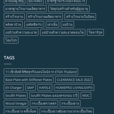
ผ้าอ้อมผู้ใหญ่
ฝุ่นในห้อง
มาตรฐานกระเบื้อง คืออะไร
มาตรฐานโรงงานผลิตอาหาร
วัสดุก่อสร้างสำหรับผู้สูงอายุ
สร้างโรงงาน
สร้างโรงงานผลิตอาหาร
สร้างโรงงานในนิคม
หลังคาบ้าน
เมทัลชีท PU
เสาเข็ม
แม่บ้าน
แม่บ้านทำความสะอาด
แม่บ้านทำความสะอาดคอนโด
โซลาร์รูฟ
โฮมโปร
TAGS
11 เช็กลิสต์ พิชิตธุรกิจออนไลน์จาก ETDA Thailand
Base Plate with Stiffener Plates
CLEARANCE SALE 2022
EV Charger
GMP
HAFELE
HOMEPRO LIVING EXPO
Soulfit Pilates
Soulfit Pilates ฉลองครบรอบ 3 ปี
WDC
Wood Vinegar
กระเบื้องตราเพชร
กระเบื้องยาง
กระเบื้องยาง คลิ๊กล็อค
กระเบื้องยางต้องยาแนวกระเบื้องไหม