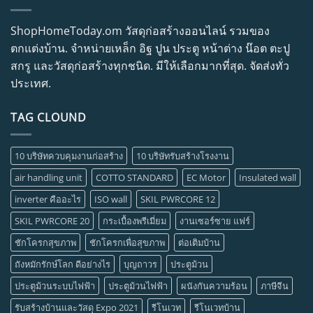
ShopHomeToday.om วัสดุก่อสร้างออนไลน์ รวมของ
ตกแต่งบ้าน. จำหน่ายเหล็ก อิฐ ปูน ประตู หน้าต่าง น๊อต ตะปู
สกรู และวัสดุก่อสร้างทุกชนิด. มีให้เลือกมากที่สุด. จัดส่งทั่ว
ประเทศ.
TAG CLOUND
10 บริษัทควบคุมงานก่อสร้าง
10 บริษัทรับสร้างโรงงาน
air handling unit
COTTO STANDARD
EC Motor
Insulated wall
inverter คืออะไร
ISO wall
SKIL PWRCORE 12
SKIL PWRCORE 20
กระเบื้องพรีเมี่ยม
งานเซอร์ซาย แฟร์
ชักโครกสุขภาพ
ชักโครกเพื่อสุขภาพ
ต่อเติมบ้าน
ถังหมักรักษ์โลก ดีอย่างไร
บุญถาวร
ประตูม้วน
ประตูม้วนระบบไฟฟ้า
ประตูม้วนไฟฟ้า
ผนังกันความร้อน
ภาษีจีน
รับสร้างบ้านและวัสดุ Expo 2021
รีโนเวท
รีโนเวทบ้าน