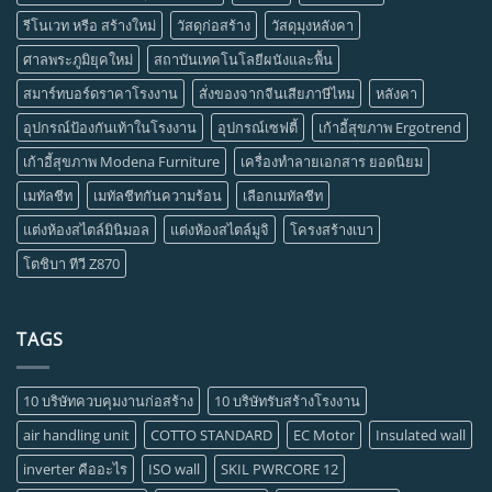
รีโนเวท หรือ สร้างใหม่
วัสดุก่อสร้าง
วัสดุมุงหลังคา
ศาลพระภูมิยุคใหม่
สถาบันเทคโนโลยีผนังและพื้น
สมาร์ทบอร์ดราคาโรงงาน
สั่งของจากจีนเสียภาษีไหม
หลังคา
อุปกรณ์ป้องกันเท้าในโรงงาน
อุปกรณ์เซฟตี้
เก้าอี้สุขภาพ Ergotrend
เก้าอี้สุขภาพ Modena Furniture
เครื่องทำลายเอกสาร ยอดนิยม
เมทัลชีท
เมทัลชีทกันความร้อน
เลือกเมทัลชีท
แต่งห้องสไตล์มินิมอล
แต่งห้องสไตล์มูจิ
โครงสร้างเบา
โตชิบา ทีวี Z870
TAGS
10 บริษัทควบคุมงานก่อสร้าง
10 บริษัทรับสร้างโรงงาน
air handling unit
COTTO STANDARD
EC Motor
Insulated wall
inverter คืออะไร
ISO wall
SKIL PWRCORE 12