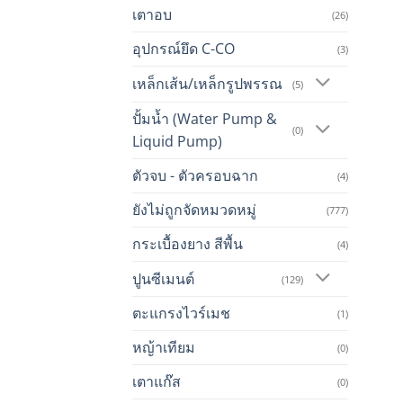
เตาอบ
(26)
อุปกรณ์ยึด C-CO
(3)
เหล็กเส้น/เหล็กรูปพรรณ
(5)
ปั้มน้ำ (Water Pump &
(0)
Liquid Pump)
ตัวจบ - ตัวครอบฉาก
(4)
ยังไม่ถูกจัดหมวดหมู่
(777)
กระเบื้องยาง สีพื้น
(4)
ปูนซีเมนต์
(129)
ตะแกรงไวร์เมช
(1)
หญ้าเทียม
(0)
เตาแก๊ส
(0)