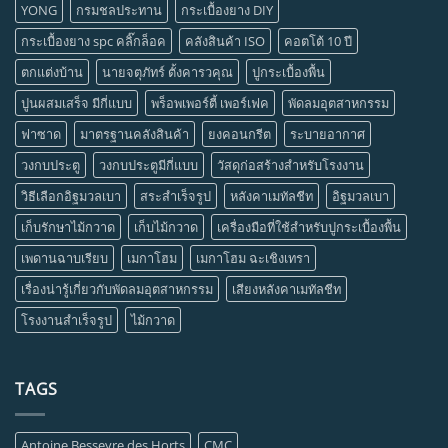
YONG
กรมชลประทาน
กระเบื้องยาง DIY
กระเบื้องยาง spc คลิ๊กล็อค
คลังสินค้า ISO
คอตโต้ 10 ปี
ตกแต่งบ้าน
นายจตุภัทร์ ตั้งคารวคุณ
ปูกระเบื้องพื้น
ปูนผสมเสร็จ มีกี่แบบ
พร็อพเพอร์ตี้ เพอร์เฟค
พัดลมอุตสาหกรรม
ฟาซาด
มาตรฐานคลังสินค้า
ยงคอนกรีต
ระบายอากาศ
วงกบประตู
วงกบประตูมีกี่แบบ
วัสดุก่อสร้างสำหรับโรงงาน
วิธีเลือกอิฐมวลเบา
สระสำเร็จรูป
หลังคาเมทัลชีท
อิฐมวลเบา
เก็บรักษาไม้กวาด
เก็บไม้กวาด
เครื่องมือที่ใช้สำหรับปูกระเบื้องพื้น
เพดานฉาบเรียบ
เมกาโฮม
เมกาโฮม ฉะเชิงเทรา
เรื่องน่ารู้เกี่ยวกับพัดลมอุตสาหกรรม
เสียงหลังคาเมทัลชีท
โรงงานสำเร็จรูป
ไม้กวาด
TAGS
Antoine Besseyre des Horts
CMC