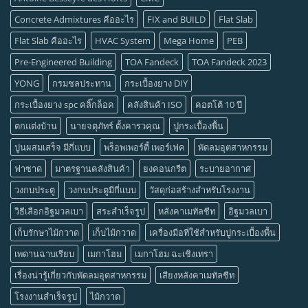
Concrete Admixtures คืออะไร
FIX and BUILD
Flat Slab
Flat Slab คืออะไร
HVAC System
Mega Home
PEB
Pre-Engineered Building
TOA Fandeck
TOA Fandeck 2023
YONG
กรมชลประทาน
กระเบื้องยาง DIY
กระเบื้องยาง spc คลิ๊กล็อค
คลังสินค้า ISO
คอตโต้ 10 ปี
ตกแต่งบ้าน
นายจตุภัทร์ ตั้งคารวคุณ
ปูกระเบื้องพื้น
ปูนผสมเสร็จ มีกี่แบบ
พร็อพเพอร์ตี้ เพอร์เฟค
พัดลมอุตสาหกรรม
ฟาซาด
มาตรฐานคลังสินค้า
ยงคอนกรีต
ระบายอากาศ
วงกบประตู
วงกบประตูมีกี่แบบ
วัสดุก่อสร้างสำหรับโรงงาน
วิธีเลือกอิฐมวลเบา
สระสำเร็จรูป
หลังคาเมทัลชีท
อิฐมวลเบา
เก็บรักษาไม้กวาด
เก็บไม้กวาด
เครื่องมือที่ใช้สำหรับปูกระเบื้องพื้น
เพดานฉาบเรียบ
เมกาโฮม
เมกาโฮม ฉะเชิงเทรา
เรื่องน่ารู้เกี่ยวกับพัดลมอุตสาหกรรม
เสียงหลังคาเมทัลชีท
โรงงานสำเร็จรูป
ไม้กวาด