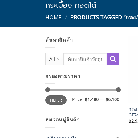
กระเบื้อง คอตโต้
HOME
/
PRODUCTS TAGGED “กระเบื
ค้นหาสินค้า
Search
for:
กรองตามราคา
Min
Max
+
Price:
฿1,480
—
฿6,100
FILTER
price
price
กระเบ
GT74
หมวดหมู่สินค้า
฿
2,9