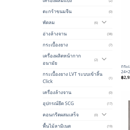
เครื่องผสมแป้ง
(2)
ตะกร้าขนมจีน
(0)
พัดลม
(6)
อ่างล้างจาน
(38)
กระเบื้องยาง
(7)
เครื่องผลิตหน้ากาก
+
(2)
อนามัย
กระเ
24×28
กระเบื้องยาง LVT ระบบเข้าลิ้น
฿
2,9
(1)
Click
เครื่องล้างจาน
(0)
อุปกรณ์ยึด SCG
(17)
คอนกรีตผสมเสร็จ
(0)
พื้นไม้ลามิเนต
(19)