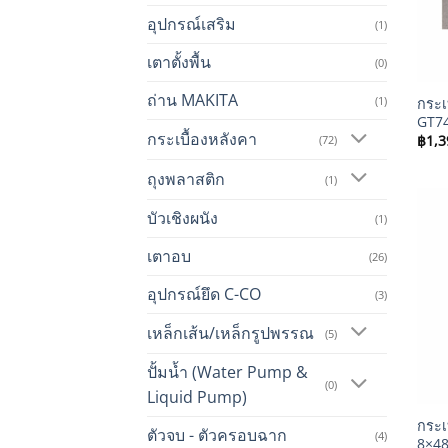
อุปกรณ์เสริม
(1)
เตาตั้งพื้น
(0)
+
ถ่าน MAKITA
(1)
กระเบ
GT74
กระเบื้องหลังคา
฿
1,3
(72)
ถุงพลาสติก
(1)
บัวเชิงผนัง
(1)
เตาอบ
(26)
อุปกรณ์ยึด C-CO
(3)
เหล็กเส้น/เหล็กรูปพรรณ
(5)
ปั้มน้ำ (Water Pump &
(0)
+
Liquid Pump)
กระเ
ตัวจบ - ตัวครอบฉาก
(4)
8×48 