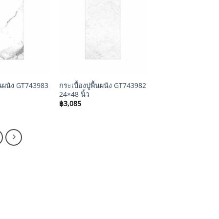
+
ื้นผนัง GT743983
กระเบื้องปูพื้นผนัง GT743982
24×48 นิ้ว
฿
3,085