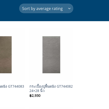
+
ื้นผนัง GT744083
กระเบื้องปูพื้นผนัง GT744082
24×28 นิ้ว
฿
2,930