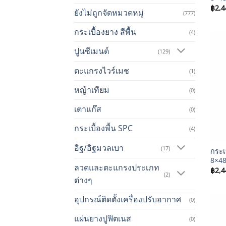
฿
2,4
ยังไม่ถูกจัดหมวดหมู่
(777)
กระเบื้องยาง สีพื้น
(4)
ปูนซีเมนต์
(129)
ตะแกรงไวร์เมช
(1)
หญ้าเทียม
(0)
เตาแก๊ส
(0)
กระเบื้องพื้น SPC
(4)
+
อิฐ/อิฐมวลเบา
(17)
กระเ
8×48 
ลวดและตะแกรงประเภท
฿
2,4
(2)
ต่างๆ
อุปกรณ์ติดตั้งเครื่องปรับอากาศ
(0)
แผ่นยางปูฟิตเนส
(0)