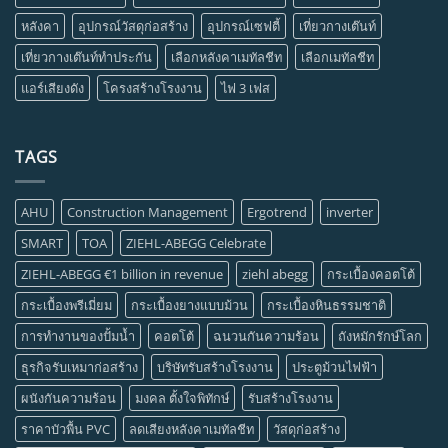
หลังคา
อุปกรณ์วัสดุก่อสร้าง
อุปกรณ์เซฟตี้
เที่ยวกางเต๊นท์
เที่ยวกางเต๊นท์ทำประกัน
เลือกหลังคาเมทัลชีท
เลือกเมทัลชีท
แอร์เสียงดัง
โครงสร้างโรงงาน
ไฟ 3 เฟส
TAGS
AHU
Construction Management
Ergotrend
inverter
SMART
TOA
ZIEHL-ABEGG Celebrate
ZIEHL-ABEGG €1 billion in revenue
ziehl abegg
กระเบื้องคอตโต้
กระเบื้องพรีเมี่ยม
กระเบื้องยางแบบม้วน
กระเบื้องหินธรรมชาติ
การทำงานของปั้มน้ำ
คอตโต้
ฉนวนกันความร้อน
ถังหมักรักษ์โลก
ธุรกิจรับเหมาก่อสร้าง
บริษัทรับสร้างโรงงาน
ประตูม้วนไฟฟ้า
ผนังกันความร้อน
มงคล ตั้งใจพิทักษ์
รับสร้างโรงงาน
ราคาบัวพื้น PVC
ลดเสียงหลังคาเมทัลชีท
วัสดุก่อสร้าง