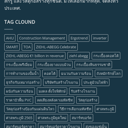
สกรู และวัสดุก่อสร้างทุกชนิด. มีให้เลือกมากที่สุด. จัดส่งทั่ว
ประเทศ.
TAG CLOUND
AHU
Construction Management
Ergotrend
inverter
SMART
TOA
ZIEHL-ABEGG Celebrate
ZIEHL-ABEGG €1 billion in revenue
ziehl abegg
กระเบื้องคอตโต้
กระเบื้องพรีเมี่ยม
กระเบื้องยางแบบม้วน
กระเบื้องหินธรรมชาติ
การทำงานของปั้มน้ำ
คอตโต้
ฉนวนกันความร้อน
ถังหมักรักษ์โลก
ธุรกิจรับเหมาก่อสร้าง
บริษัทรับสร้างโรงงาน
ประตูม้วนไฟฟ้า
ผนังกันความร้อน
มงคล ตั้งใจพิทักษ์
รับสร้างโรงงาน
ราคาบัวพื้น PVC
ลดเสียงหลังคาเมทัลชีท
วัสดุก่อสร้าง
วัสดุก่อสร้างป้องกันแผ่นดินไหว
วิธีการเลือกเมทัลชีท
ศาลพระภูมิ
ศาลพระภูมิ 2565
ศาลพระภูมิยุคใหม่
สมาร์ทบอร์ด
สมาร์ทบอร์ดราคา
สมาร์ทบอร์ดราคาโรงงาน
ส่งของแช่เย็น