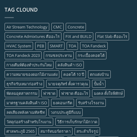
TAG CLOUND
Air Stream Technology
CMC
Concrete
Concrete Admixtures คืออะไร
FIX and BUILD
Flat Slab คืออะไร
HVAC System
PEB
SMART
TOA
TOA Fandeck
TOA Fandeck 2023
กรมชลประทาน
กระเบื้องคอตโต้
กางเต๊นท์ต้องทำประกันไหม
คลังสินค้า ISO
ความหมายของดอกไม้งานแต่ง
คอตโต้ 10 ปี
ตกแต่งบ้าน
ธุรกิจรับเหมาก่อสร้าง
นายจตุภัทร์ ตั้งคารวคุณ
ปั้มน้ำ
พัดลมอุตสาหกรรม
ฟาซาด
ฟาซาด คืออะไร
มงคล ตั้งใจพิทักษ์
มาตรฐานคลังสินค้า ISO
ยงคอนกรีต
รับสร้างโรงงาน
ลดเสียงหลังคาเมทัลชีท
วงกบประตูมีกี่แบบ
วัสดุก่อสร้างสำหรับโรงงาน
วิธีการเก็บรักษาไม้กวาด
ศาลพระภูมิ 2565
สมาร์ทบอร์ดราคา
สระสำเร็จรูป