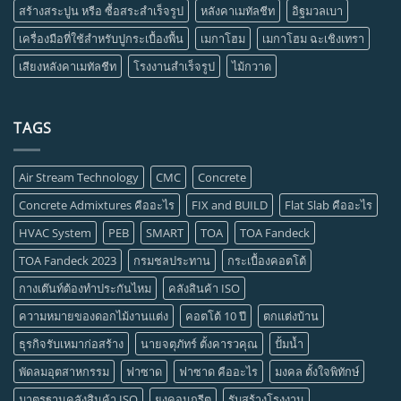
สร้างสระปูน หรือ ซื้อสระสำเร็จรูป
หลังคาเมทัลชีท
อิฐมวลเบา
เครื่องมือที่ใช้สำหรับปูกระเบื้องพื้น
เมกาโฮม
เมกาโฮม ฉะเชิงเทรา
เสียงหลังคาเมทัลชีท
โรงงานสำเร็จรูป
ไม้กวาด
TAGS
Air Stream Technology
CMC
Concrete
Concrete Admixtures คืออะไร
FIX and BUILD
Flat Slab คืออะไร
HVAC System
PEB
SMART
TOA
TOA Fandeck
TOA Fandeck 2023
กรมชลประทาน
กระเบื้องคอตโต้
กางเต๊นท์ต้องทำประกันไหม
คลังสินค้า ISO
ความหมายของดอกไม้งานแต่ง
คอตโต้ 10 ปี
ตกแต่งบ้าน
ธุรกิจรับเหมาก่อสร้าง
นายจตุภัทร์ ตั้งคารวคุณ
ปั้มน้ำ
พัดลมอุตสาหกรรม
ฟาซาด
ฟาซาด คืออะไร
มงคล ตั้งใจพิทักษ์
มาตรฐานคลังสินค้า ISO
ยงคอนกรีต
รับสร้างโรงงาน