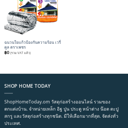
ฉนวนใยแก้วป้องกันความร้อน เวรี่
คูล ตราเพชร
฿
0
(รวม VAT แล้ว)
SHOP HOME TODAY
ShopHomeToday.om วัสดุก่อสร้างออนไลน์ รวมของ
ตกแต่งบ้าน. จำหน่ายเหล็ก อิฐ ปูน ประตู หน้าต่าง น๊อต ตะปู
สกรู และวัสดุก่อสร้างทุกชนิด. มีให้เลือกมากที่สุด. จัดส่งทั่ว
ประเทศ.