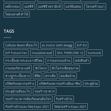
เหล็กกล่อง
เอสซีจี
เอสซีจี เซรามิกส์
แอร์มีแต่ลม
โครงสร้างเบา
ไทยนพวงศ์ ค้าไม้
TAGS
Cellular Beam คืออะไร
ec motor ziehl abegg
ErP EU
ErP Future Fan
Insulated wall
SKIL PWRCORE 12
tumtook
กระเบื้องยางระยะยาวดีไหม
การออกแบบบ้าน
คลังสินค้า
งานเซอร์ซาย แฟร์
ชักโครก
ชักโครกเพื่อสุขภาพ
ช่างปููกระเบื้องยาง
ซีทิส
ตราเสือ
ต่อเติมบ้าน
บริษัทรับเหมาก่อสร้าง
บริษัทรับเหมาก่อสร้างมืออาชีพ
ประตูม้วน
ประตูม้วนคืออะไร
รอยร้าวอาคาร
รอยร้าวอาคารเมื่อเกิดแผ่นดินไหว
รับสร้างบ้าน
รับสร้างบ้านและวัสดุ Expo 2021
วัสดุก่อสร้าง Expo 2021