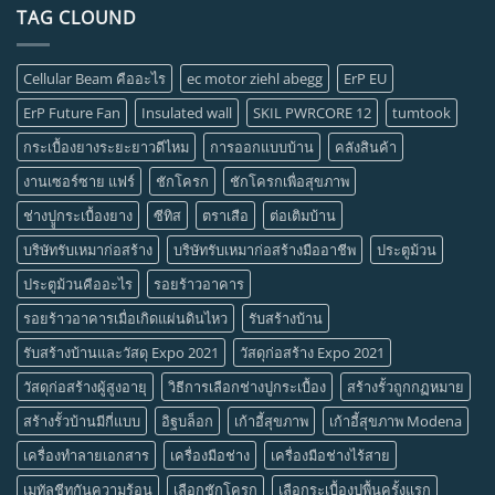
TAG CLOUND
Cellular Beam คืออะไร
ec motor ziehl abegg
ErP EU
ErP Future Fan
Insulated wall
SKIL PWRCORE 12
tumtook
กระเบื้องยางระยะยาวดีไหม
การออกแบบบ้าน
คลังสินค้า
งานเซอร์ซาย แฟร์
ชักโครก
ชักโครกเพื่อสุขภาพ
ช่างปููกระเบื้องยาง
ซีทิส
ตราเสือ
ต่อเติมบ้าน
บริษัทรับเหมาก่อสร้าง
บริษัทรับเหมาก่อสร้างมืออาชีพ
ประตูม้วน
ประตูม้วนคืออะไร
รอยร้าวอาคาร
รอยร้าวอาคารเมื่อเกิดแผ่นดินไหว
รับสร้างบ้าน
รับสร้างบ้านและวัสดุ Expo 2021
วัสดุก่อสร้าง Expo 2021
วัสดุก่อสร้างผู้สูงอายุ
วิธีการเลือกช่างปูกระเบื้อง
สร้างรั้วถูกกฏหมาย
สร้างรั้วบ้านมีกี่แบบ
อิฐบล็อก
เก้าอี้สุขภาพ
เก้าอี้สุขภาพ Modena
เครื่องทำลายเอกสาร
เครื่องมือช่าง
เครื่องมือช่างไร้สาย
เมทัลชีทกันความร้อน
เลือกชักโครก
เลือกระเบื้องปูพื้นครั้งแรก