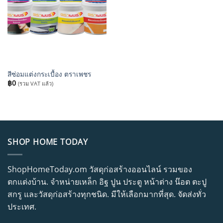
สีซ่อมแต่งกระเบื้อง ตราเพชร
฿
0
(รวม VAT แล้ว)
SHOP HOME TODAY
ShopHomeToday.om วัสดุก่อสร้างออนไลน์ รวมของ
ตกแต่งบ้าน. จำหน่ายเหล็ก อิฐ ปูน ประตู หน้าต่าง น๊อต ตะปู
สกรู และวัสดุก่อสร้างทุกชนิด. มีให้เลือกมากที่สุด. จัดส่งทั่ว
ประเทศ.