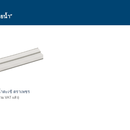
ยน้ำ”
้ำตะเข้ ตราเพชร
รวม VAT แล้ว)