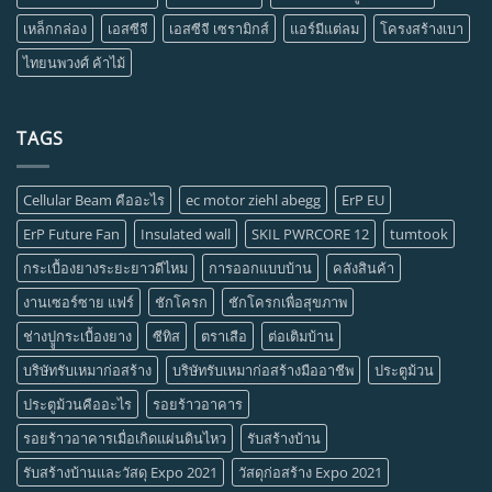
เหล็กกล่อง
เอสซีจี
เอสซีจี เซรามิกส์
แอร์มีแต่ลม
โครงสร้างเบา
ไทยนพวงศ์ ค้าไม้
TAGS
Cellular Beam คืออะไร
ec motor ziehl abegg
ErP EU
ErP Future Fan
Insulated wall
SKIL PWRCORE 12
tumtook
กระเบื้องยางระยะยาวดีไหม
การออกแบบบ้าน
คลังสินค้า
งานเซอร์ซาย แฟร์
ชักโครก
ชักโครกเพื่อสุขภาพ
ช่างปููกระเบื้องยาง
ซีทิส
ตราเสือ
ต่อเติมบ้าน
บริษัทรับเหมาก่อสร้าง
บริษัทรับเหมาก่อสร้างมืออาชีพ
ประตูม้วน
ประตูม้วนคืออะไร
รอยร้าวอาคาร
รอยร้าวอาคารเมื่อเกิดแผ่นดินไหว
รับสร้างบ้าน
รับสร้างบ้านและวัสดุ Expo 2021
วัสดุก่อสร้าง Expo 2021