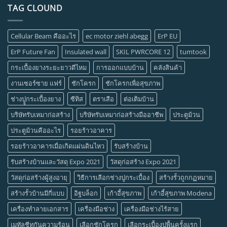
TAG CLOUND
Cellular Beam คืออะไร
ec motor ziehl abegg
ErP EU
ErP Future Fan
Insulated wall
SKIL PWRCORE 12
tumtook
กระเบื้องยางระยะยาวดีไหม
การออกแบบบ้าน
คลังสินค้า
งานเซอร์ซาย แฟร์
ชักโครก
ชักโครกเพื่อสุขภาพ
ช่างปููกระเบื้องยาง
ซีทิส
ตราเสือ
ต่อเติมบ้าน
บริษัทรับเหมาก่อสร้าง
บริษัทรับเหมาก่อสร้างมืออาชีพ
ประตูม้วน
ประตูม้วนคืออะไร
รอยร้าวอาคาร
รอยร้าวอาคารเมื่อเกิดแผ่นดินไหว
รับสร้างบ้าน
รับสร้างบ้านและวัสดุ Expo 2021
วัสดุก่อสร้าง Expo 2021
วัสดุก่อสร้างผู้สูงอายุ
วิธีการเลือกช่างปูกระเบื้อง
สร้างรั้วถูกกฏหมาย
สร้างรั้วบ้านมีกี่แบบ
อิฐบล็อก
เก้าอี้สุขภาพ
เก้าอี้สุขภาพ Modena
เครื่องทำลายเอกสาร
เครื่องมือช่าง
เครื่องมือช่างไร้สาย
เมทัลชีทกันความร้อน
เลือกชักโครก
เลือกระเบื้องปูพื้นครั้งแรก