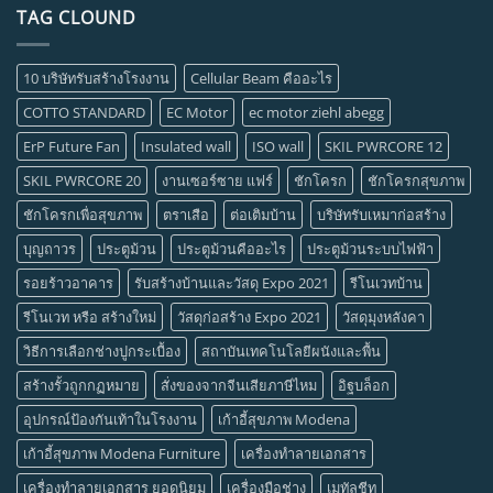
TAG CLOUND
10 บริษัทรับสร้างโรงงาน
Cellular Beam คืออะไร
COTTO STANDARD
EC Motor
ec motor ziehl abegg
ErP Future Fan
Insulated wall
ISO wall
SKIL PWRCORE 12
SKIL PWRCORE 20
งานเซอร์ซาย แฟร์
ชักโครก
ชักโครกสุขภาพ
ชักโครกเพื่อสุขภาพ
ตราเสือ
ต่อเติมบ้าน
บริษัทรับเหมาก่อสร้าง
บุญถาวร
ประตูม้วน
ประตูม้วนคืออะไร
ประตูม้วนระบบไฟฟ้า
รอยร้าวอาคาร
รับสร้างบ้านและวัสดุ Expo 2021
รีโนเวทบ้าน
รีโนเวท หรือ สร้างใหม่
วัสดุก่อสร้าง Expo 2021
วัสดุมุงหลังคา
วิธีการเลือกช่างปูกระเบื้อง
สถาบันเทคโนโลยีผนังและพื้น
สร้างรั้วถูกกฏหมาย
สั่งของจากจีนเสียภาษีไหม
อิฐบล็อก
อุปกรณ์ป้องกันเท้าในโรงงาน
เก้าอี้สุขภาพ Modena
เก้าอี้สุขภาพ Modena Furniture
เครื่องทำลายเอกสาร
เครื่องทำลายเอกสาร ยอดนิยม
เครื่องมือช่าง
เมทัลชีท