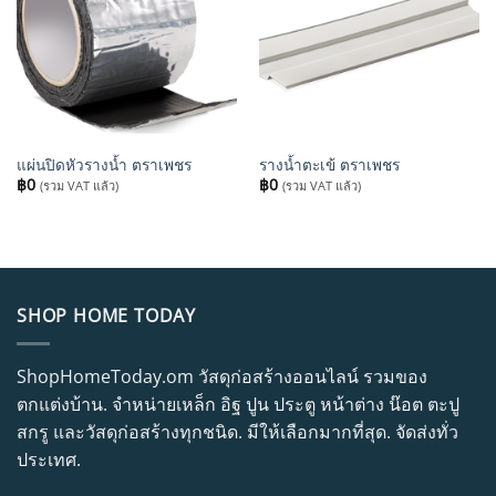
แผ่นปิดหัวรางน้ำ ตราเพชร
รางน้ำตะเข้ ตราเพชร
฿
0
฿
0
(รวม VAT แล้ว)
(รวม VAT แล้ว)
SHOP HOME TODAY
ShopHomeToday.om วัสดุก่อสร้างออนไลน์ รวมของ
ตกแต่งบ้าน. จำหน่ายเหล็ก อิฐ ปูน ประตู หน้าต่าง น๊อต ตะปู
สกรู และวัสดุก่อสร้างทุกชนิด. มีให้เลือกมากที่สุด. จัดส่งทั่ว
ประเทศ.