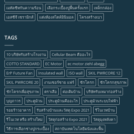
เมทัลชีทกันความร้อน
เลือกระเบื้องปูพื้นครั้งแรก
เหล็กกล่อง
เอสซีจี เซรามิกส์
แต่งห้องสไตล์มินิมอล
โครงสร้างเบา
TAGS
10 บริษัทรับสร้างโรงงาน
Cellular Beam คืออะไร
COTTO STANDARD
EC Motor
ec motor ziehl abegg
ErP Future Fan
Insulated wall
ISO wall
SKIL PWRCORE 12
SKIL PWRCORE 20
งานเซอร์ซาย แฟร์
ชักโครก
ชักโครกสุขภาพ
ชักโครกเพื่อสุขภาพ
ตราเสือ
ต่อเติมบ้าน
บริษัทรับเหมาก่อสร้าง
บุญถาวร
ประตูม้วน
ประตูม้วนคืออะไร
ประตูม้วนระบบไฟฟ้า
รอยร้าวอาคาร
รับสร้างบ้านและวัสดุ Expo 2021
รีโนเวทบ้าน
รีโนเวท หรือ สร้างใหม่
วัสดุก่อสร้าง Expo 2021
วัสดุมุงหลังคา
วิธีการเลือกช่างปูกระเบื้อง
สถาบันเทคโนโลยีผนังและพื้น