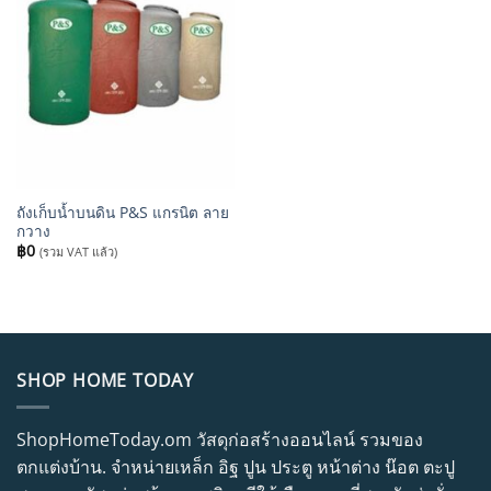
ถังเก็บน้ำบนดิน P&S แกรนิต ลาย
กวาง
฿
0
(รวม VAT แล้ว)
SHOP HOME TODAY
ShopHomeToday.om วัสดุก่อสร้างออนไลน์ รวมของ
ตกแต่งบ้าน. จำหน่ายเหล็ก อิฐ ปูน ประตู หน้าต่าง น๊อต ตะปู