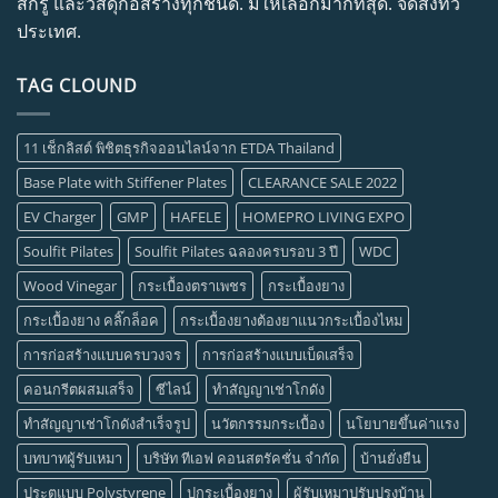
สกรู และวัสดุก่อสร้างทุกชนิด. มีให้เลือกมากที่สุด. จัดส่งทั่ว
ประเทศ.
TAG CLOUND
11 เช็กลิสต์ พิชิตธุรกิจออนไลน์จาก ETDA Thailand
Base Plate with Stiffener Plates
CLEARANCE SALE 2022
EV Charger
GMP
HAFELE
HOMEPRO LIVING EXPO
Soulfit Pilates
Soulfit Pilates ฉลองครบรอบ 3 ปี
WDC
Wood Vinegar
กระเบื้องตราเพชร
กระเบื้องยาง
กระเบื้องยาง คลิ๊กล็อค
กระเบื้องยางต้องยาแนวกระเบื้องไหม
การก่อสร้างแบบครบวงจร
การก่อสร้างแบบเบ็ดเสร็จ
คอนกรีตผสมเสร็จ
ซีไลน์
ทำสัญญาเช่าโกดัง
ทำสัญญาเช่าโกดังสำเร็จรูป
นวัตกรรมกระเบื้อง
นโยบายขึ้นค่าแรง
บทบาทผู้รับเหมา
บริษัท ทีเอฟ คอนสตรัคชั่น จำกัด
บ้านยั่งยืน
ประตูแบบ Polystyrene
ปูกระเบื้องยาง
ผู้รับเหมาปรับปรุงบ้าน