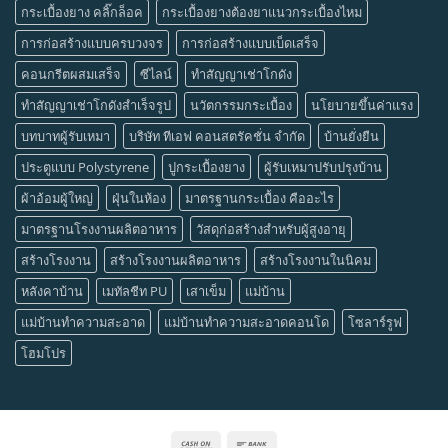
กระเบื้องยาง คลิ๊กล็อค
กระเบื้องยางต้องยาแนวกระเบื้องไหม
การก่อสร้างแบบครบวงจร
การก่อสร้างแบบเบ็ดเสร็จ
คอนกรีตผสมเสร็จ
ซีไลน์
ทำสัญญาเช่าโกดัง
ทำสัญญาเช่าโกดังสำเร็จรูป
นวัตกรรมกระเบื้อง
นโยบายขึ้นค่าแรง
บทบาทผู้รับเหมา
บริษัท ทีเอฟ คอนสตรัคชั่น จำกัด
บ้านยั่งยืน
ประตูแบบ Polystyrene
ปูกระเบื้องยาง
ผู้รับเหมาปรับปรุงบ้าน
ผ้าอ้อมผู้ใหญ่
ฝุ่นในห้อง
มาตรฐานกระเบื้อง คืออะไร
มาตรฐานโรงงานผลิตอาหาร
วัสดุก่อสร้างสำหรับผู้สูงอายุ
สร้างโรงงาน
สร้างโรงงานผลิตอาหาร
สร้างโรงงานในนิคม
หลังคาบ้าน
เมทัลชีท PU
เสาเข็ม
แม่บ้าน
แม่บ้านทำความสะอาด
แม่บ้านทำความสะอาดคอนโด
โซลาร์รูฟ
โฮมโปร
Cash
Bank