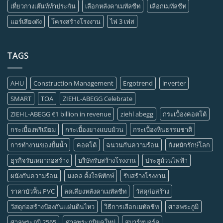
เที่ยวกางเต๊นท์ทำประกัน
เลือกหลังคาเมทัลชีท
เลือกเมทัลชีท
แอร์เสียงดัง
โครงสร้างโรงงาน
ไฟ 3 เฟส
TAGS
AHU
Construction Management
Ergotrend
inverter
SMART
TOA
ZIEHL-ABEGG Celebrate
ZIEHL-ABEGG €1 billion in revenue
ziehl abegg
กระเบื้องคอตโต้
กระเบื้องพรีเมี่ยม
กระเบื้องยางแบบม้วน
กระเบื้องหินธรรมชาติ
การทำงานของปั้มน้ำ
คอตโต้
ฉนวนกันความร้อน
ถังหมักรักษ์โลก
ธุรกิจรับเหมาก่อสร้าง
บริษัทรับสร้างโรงงาน
ประตูม้วนไฟฟ้า
ผนังกันความร้อน
มงคล ตั้งใจพิทักษ์
รับสร้างโรงงาน
ราคาบัวพื้น PVC
ลดเสียงหลังคาเมทัลชีท
วัสดุก่อสร้าง
วัสดุก่อสร้างป้องกันแผ่นดินไหว
วิธีการเลือกเมทัลชีท
ศาลพระภูมิ
ศาลพระภูมิ 2565
ศาลพระภูมิยุคใหม่
สมาร์ทบอร์ด