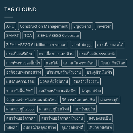
TAG CLOUND
AHU
Construction Management
Ergotrend
inverter
SMART
TOA
ZIEHL-ABEGG Celebrate
ZIEHL-ABEGG €1 billion in revenue
ziehl abegg
กระเบื้องคอตโต้
กระเบื้องพรีเมี่ยม
กระเบื้องยางแบบม้วน
กระเบื้องหินธรรมชาติ
การทำงานของปั้มน้ำ
คอตโต้
ฉนวนกันความร้อน
ถังหมักรักษ์โลก
ธุรกิจรับเหมาก่อสร้าง
บริษัทรับสร้างโรงงาน
ประตูม้วนไฟฟ้า
ผนังกันความร้อน
มงคล ตั้งใจพิทักษ์
รับสร้างโรงงาน
ราคาบัวพื้น PVC
ลดเสียงหลังคาเมทัลชีท
วัสดุก่อสร้าง
วัสดุก่อสร้างป้องกันแผ่นดินไหว
วิธีการเลือกเมทัลชีท
ศาลพระภูมิ
ศาลพระภูมิ 2565
ศาลพระภูมิยุคใหม่
สมาร์ทบอร์ด
สมาร์ทบอร์ดราคา
สมาร์ทบอร์ดราคาโรงงาน
ส่งของแช่เย็น
หลังคา
อุปกรณ์วัสดุก่อสร้าง
อุปกรณ์เซฟตี้
เที่ยวกางเต๊นท์