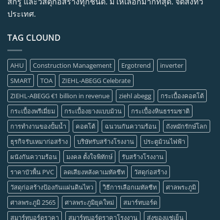
สกรู และวัสดุก่อสร้างทุกชนิด. มีให้เลือกมากที่สุด. จัดส่งทั่ว
ประเทศ.
TAG CLOUND
AHU
Construction Management
Ergotrend
inverter
SMART
TOA
ZIEHL-ABEGG Celebrate
ZIEHL-ABEGG €1 billion in revenue
ziehl abegg
กระเบื้องคอตโต้
กระเบื้องพรีเมี่ยม
กระเบื้องยางแบบม้วน
กระเบื้องหินธรรมชาติ
การทำงานของปั้มน้ำ
คอตโต้
ฉนวนกันความร้อน
ถังหมักรักษ์โลก
ธุรกิจรับเหมาก่อสร้าง
บริษัทรับสร้างโรงงาน
ประตูม้วนไฟฟ้า
ผนังกันความร้อน
มงคล ตั้งใจพิทักษ์
รับสร้างโรงงาน
ราคาบัวพื้น PVC
ลดเสียงหลังคาเมทัลชีท
วัสดุก่อสร้าง
วัสดุก่อสร้างป้องกันแผ่นดินไหว
วิธีการเลือกเมทัลชีท
ศาลพระภูมิ
ศาลพระภูมิ 2565
ศาลพระภูมิยุคใหม่
สมาร์ทบอร์ด
สมาร์ทบอร์ดราคา
สมาร์ทบอร์ดราคาโรงงาน
ส่งของแช่เย็น