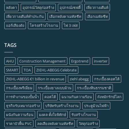
หลังคา
อุปกรณ์วัสดุก่อสร้าง
อุปกรณ์เซฟตี้
เที่ยวกางเต๊นท์
เที่ยวกางเต๊นท์ทำประกัน
เลือกหลังคาเมทัลชีท
เลือกเมทัลชีท
แอร์เสียงดัง
โครงสร้างโรงงาน
ไฟ 3 เฟส
TAGS
AHU
Construction Management
Ergotrend
inverter
SMART
TOA
ZIEHL-ABEGG Celebrate
ZIEHL-ABEGG €1 billion in revenue
ziehl abegg
กระเบื้องคอตโต้
กระเบื้องพรีเมี่ยม
กระเบื้องยางแบบม้วน
กระเบื้องหินธรรมชาติ
การทำงานของปั้มน้ำ
คอตโต้
ฉนวนกันความร้อน
ถังหมักรักษ์โลก
ธุรกิจรับเหมาก่อสร้าง
บริษัทรับสร้างโรงงาน
ประตูม้วนไฟฟ้า
ผนังกันความร้อน
มงคล ตั้งใจพิทักษ์
รับสร้างโรงงาน
ราคาบัวพื้น PVC
ลดเสียงหลังคาเมทัลชีท
วัสดุก่อสร้าง