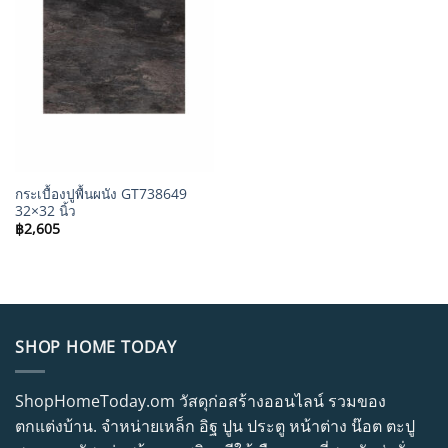
กระเบื้องปูพื้นผนัง GT738649
32×32 นิ้ว
฿
2,605
SHOP HOME TODAY
ShopHomeToday.om วัสดุก่อสร้างออนไลน์ รวมของ
ตกแต่งบ้าน. จำหน่ายเหล็ก อิฐ ปูน ประตู หน้าต่าง น๊อต ตะปู