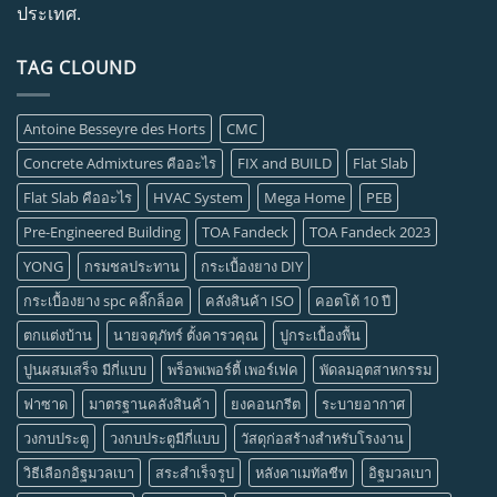
ประเทศ.
TAG CLOUND
Antoine Besseyre des Horts
CMC
Concrete Admixtures คืออะไร
FIX and BUILD
Flat Slab
Flat Slab คืออะไร
HVAC System
Mega Home
PEB
Pre-Engineered Building
TOA Fandeck
TOA Fandeck 2023
YONG
กรมชลประทาน
กระเบื้องยาง DIY
กระเบื้องยาง spc คลิ๊กล็อค
คลังสินค้า ISO
คอตโต้ 10 ปี
ตกแต่งบ้าน
นายจตุภัทร์ ตั้งคารวคุณ
ปูกระเบื้องพื้น
ปูนผสมเสร็จ มีกี่แบบ
พร็อพเพอร์ตี้ เพอร์เฟค
พัดลมอุตสาหกรรม
ฟาซาด
มาตรฐานคลังสินค้า
ยงคอนกรีต
ระบายอากาศ
วงกบประตู
วงกบประตูมีกี่แบบ
วัสดุก่อสร้างสำหรับโรงงาน
วิธีเลือกอิฐมวลเบา
สระสำเร็จรูป
หลังคาเมทัลชีท
อิฐมวลเบา