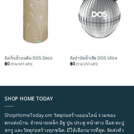
ถังเก็บน้ำบนดิน DOS Deco
ถังบำบัดน้ำเสีย DOS Ultra
฿
0
฿
0
(รวม VAT แล้ว)
(รวม VAT แล้ว)
SHOP HOME TODAY
ShopHomeToday.om วัสดุก่อสร้างออนไลน์ รวมของ
ตกแต่งบ้าน. จำหน่ายเหล็ก อิฐ ปูน ประตู หน้าต่าง น๊อต ตะปู
สกรู และวัสดุก่อสร้างทุกชนิด. มีให้เลือกมากที่สุด. จัดส่งทั่ว