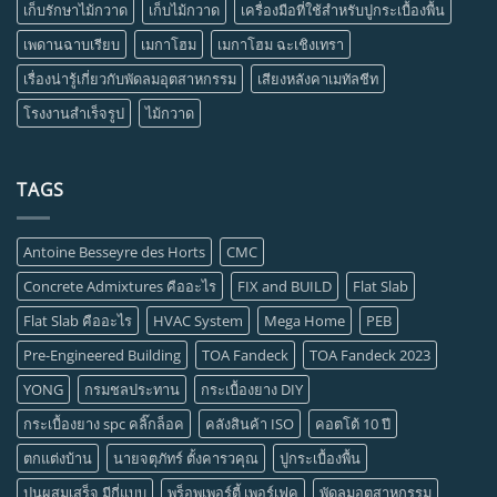
เก็บรักษาไม้กวาด
เก็บไม้กวาด
เครื่องมือที่ใช้สำหรับปูกระเบื้องพื้น
เพดานฉาบเรียบ
เมกาโฮม
เมกาโฮม ฉะเชิงเทรา
เรื่องน่ารู้เกี่ยวกับพัดลมอุตสาหกรรม
เสียงหลังคาเมทัลชีท
โรงงานสำเร็จรูป
ไม้กวาด
TAGS
Antoine Besseyre des Horts
CMC
Concrete Admixtures คืออะไร
FIX and BUILD
Flat Slab
Flat Slab คืออะไร
HVAC System
Mega Home
PEB
Pre-Engineered Building
TOA Fandeck
TOA Fandeck 2023
YONG
กรมชลประทาน
กระเบื้องยาง DIY
กระเบื้องยาง spc คลิ๊กล็อค
คลังสินค้า ISO
คอตโต้ 10 ปี
ตกแต่งบ้าน
นายจตุภัทร์ ตั้งคารวคุณ
ปูกระเบื้องพื้น
ปูนผสมเสร็จ มีกี่แบบ
พร็อพเพอร์ตี้ เพอร์เฟค
พัดลมอุตสาหกรรม