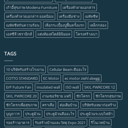
เก้าอี้สุขภาพ Modena Furniture
เครื่องทำลายเอกสาร
เครื่องทำลายเอกสาร ยอดนิยม
เครื่องมือช่าง
เมทัลชีท
เมทัลชีทกันความร้อน
เลือกระเบื้องปูพื้นครั้งแรก
เหล็กกล่อง
เอสซีจี เซรามิกส์
แต่งห้องสไตล์มินิมอล
โครงสร้างเบา
TAGS
10 บริษัทรับสร้างโรงงาน
Cellular Beam คืออะไร
COTTO STANDARD
EC Motor
ec motor ziehl abegg
ErP Future Fan
Insulated wall
ISO wall
SKIL PWRCORE 12
SKIL PWRCORE 20
งานเซอร์ซาย แฟร์
ชักโครก
ชักโครกสุขภาพ
ชักโครกเพื่อสุขภาพ
ตราเสือ
ต่อเติมบ้าน
บริษัทรับเหมาก่อสร้าง
บุญถาวร
ประตูม้วน
ประตูม้วนคืออะไร
ประตูม้วนระบบไฟฟ้า
รอยร้าวอาคาร
รับสร้างบ้านและวัสดุ Expo 2021
รีโนเวทบ้าน