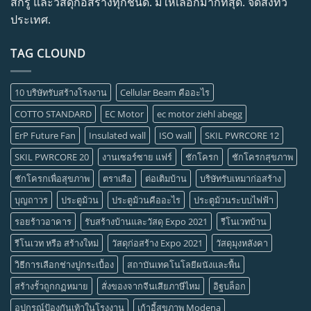
สกรู และวัสดุก่อสร้างทุกชนิด. มีให้เลือกมากที่สุด. จัดส่งทั่ว
ประเทศ.
TAG CLOUND
10 บริษัทรับสร้างโรงงาน
Cellular Beam คืออะไร
COTTO STANDARD
EC Motor
ec motor ziehl abegg
ErP Future Fan
Insulated wall
ISO wall
SKIL PWRCORE 12
SKIL PWRCORE 20
งานเซอร์ซาย แฟร์
ชักโครก
ชักโครกสุขภาพ
ชักโครกเพื่อสุขภาพ
ตราเสือ
ต่อเติมบ้าน
บริษัทรับเหมาก่อสร้าง
บุญถาวร
ประตูม้วน
ประตูม้วนคืออะไร
ประตูม้วนระบบไฟฟ้า
รอยร้าวอาคาร
รับสร้างบ้านและวัสดุ Expo 2021
รีโนเวทบ้าน
รีโนเวท หรือ สร้างใหม่
วัสดุก่อสร้าง Expo 2021
วัสดุมุงหลังคา
วิธีการเลือกช่างปูกระเบื้อง
สถาบันเทคโนโลยีผนังและพื้น
สร้างรั้วถูกกฏหมาย
สั่งของจากจีนเสียภาษีไหม
อิฐบล็อก
อุปกรณ์ป้องกันเท้าในโรงงาน
เก้าอี้สุขภาพ Modena