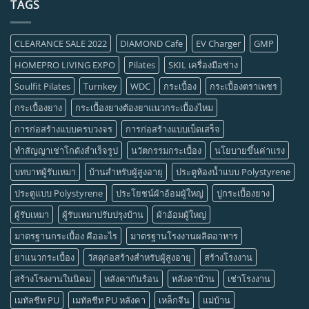
TAGS
CLEARANCE SALE 2022
DIAMOND Cafe
EV Charger
GMP
HOMEPRO LIVING EXPO
Pilates
SKIL เครื่องมือช่าง
Soulfit Pilates
Turnkey
WDC
กระเบื้อง
กระเบื้องตราเพชร
กระเบื้องยาง
กระเบื้องยางต้องยาแนวกระเบื้องไหม
การก่อสร้างแบบครบวงจร
การก่อสร้างแบบเบ็ดเสร็จ
ทำสัญญาเช่าโกดังสำเร็จรูป
นวัตกรรมกระเบื้อง
นโยบายขึ้นค่าแรง
บทบาทผู้รับเหมา
บ้านสำหรับผู้สูงอายุ
ประตูห้องน้ำแบบ Polystyrene
ประตูแบบ Polystyrene
ประโยชน์ผ้าอ้อมผู้ใหญ่
ปูกระเบื้องยาง
ผู้รับเหมา
ผู้รับเหมาปรับปรุงบ้าน
ผ้าอ้อมผู้ใหญ่
มาตรฐานกระเบื้อง คืออะไร
มาตรฐานโรงงานผลิตอาหาร
ยาแนวกระเบื้อง
วัสดุก่อสร้างสำหรับผู้สูงอายุ
สร้างโรงงาน
สร้างโรงงานในนิคม
หลังคากันร้อน
หลังคาบ้าน
เช่าโรงงาน
เมทัลชีท PU
เมทัลชีท PU หลังคา
เหล็กจีน
แม่บ้าน