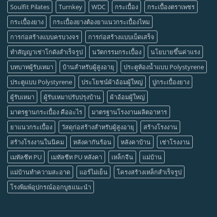
Soulfit Pilates
Turnkey
WDC
กระเบื้อง
กระเบื้องตราเพชร
กระเบื้องยาง
กระเบื้องยางต้องยาแนวกระเบื้องไหม
การก่อสร้างแบบครบวงจร
การก่อสร้างแบบเบ็ดเสร็จ
ทำสัญญาเช่าโกดังสำเร็จรูป
นวัตกรรมกระเบื้อง
นโยบายขึ้นค่าแรง
บทบาทผู้รับเหมา
บ้านสำหรับผู้สูงอายุ
ประตูห้องน้ำแบบ Polystyrene
ประตูแบบ Polystyrene
ประโยชน์ผ้าอ้อมผู้ใหญ่
ปูกระเบื้องยาง
ผู้รับเหมา
ผู้รับเหมาปรับปรุงบ้าน
ผ้าอ้อมผู้ใหญ่
มาตรฐานกระเบื้อง คืออะไร
มาตรฐานโรงงานผลิตอาหาร
ยาแนวกระเบื้อง
วัสดุก่อสร้างสำหรับผู้สูงอายุ
สร้างโรงงาน
สร้างโรงงานในนิคม
หลังคากันร้อน
หลังคาบ้าน
เช่าโรงงาน
เมทัลชีท PU
เมทัลชีท PU หลังคา
เหล็กจีน
แม่บ้าน
แม่บ้านทำความสะอาด
แอร์ไม่เย็น
โครงสร้างเหล็กสำเร็จรูป
โรงพิมพ์อุปกรณ์ออกบูธแนะนำ