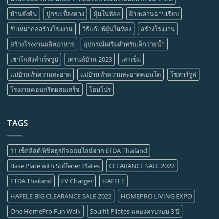
บ้านยั่งยืน
ปูกระเบื้องยาง
ฝุ่นในห้อง
ฝ้าเพดานฉาบเรียบ
รับเหมาก่อสร้างโรงงาน
วิธีแก้แพ้ฝุ่นในห้อง
สร้างโรงงาน
สร้างโรงงานผลิตอาหาร
อุปกรณ์เสริมสำหรับเด็กว่ายน้ำ
เช่าโกดังสำเร็จรูป
เทรนด์บ้าน 2023
เสาเข็ม
แม่บ้านทำความสะอาด
แม่บ้านทำความสะอาดคอนโด
โซลาร์รูฟ
โรงงานคอนกรีตผสมเสร็จ
โฮมโปร
TAGS
11 เช็กลิสต์ พิชิตธุรกิจออนไลน์จาก ETDA Thailand
Base Plate with Stiffener Plates
CLEARANCE SALE 2022
ETDA Thailand
EV Charger
HAFELE
HAFELE BIG CLEARANCE SALE 2022
HOMEPRO LIVING EXPO
One HomePro Fun Walk
Soulfit Pilates ฉลองครบรอบ 3 ปี