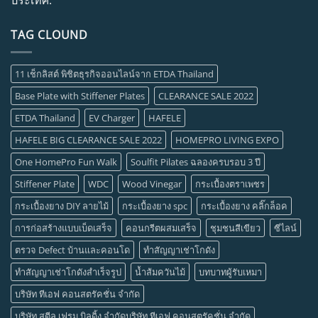
TAG CLOUND
11 เช็กลิสต์ พิชิตธุรกิจออนไลน์จาก ETDA Thailand
Base Plate with Stiffener Plates
CLEARANCE SALE 2022
ETDA Thailand
EV Charger
HAFELE
HAFELE BIG CLEARANCE SALE 2022
HOMEPRO LIVING EXPO
One HomePro Fun Walk
Soulfit Pilates ฉลองครบรอบ 3 ปี
Stiffener Plate
WDC
Wood Vinegar
กระเบื้องตราเพชร
กระเบื้องยาง DIY ลายไม้
กระเบื้องยาง spc
กระเบื้องยาง คลิ๊กล็อค
การก่อสร้างแบบเบ็ดเสร็จ
คอนกรีตผสมเสร็จ
ชุมชนสีเขียว
ซีไลน์
ตรวจ Defect บ้านและคอนโด
ทำสัญญาเช่าโกดัง
ทำสัญญาเช่าโกดังสำเร็จรูป
น้ำส้มควันไม้
บทบาทผู้รับเหมา
บริษัท ทีเอฟ คอนสตรัคชั่น จำกัด
บริษัท สตีล เฟรม บิลดิ้ง จำกัดบริษัท ทีเอฟ คอนสตรัคชั่น จำกัด