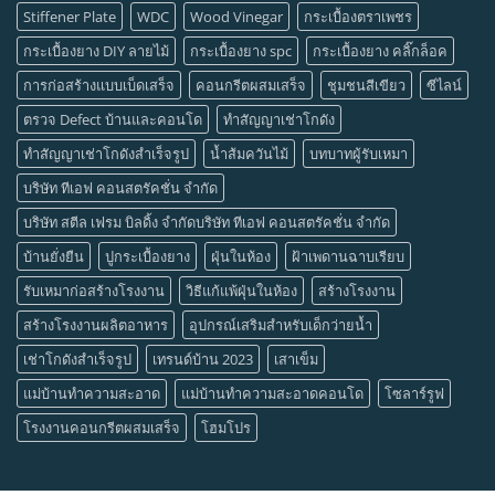
Stiffener Plate
WDC
Wood Vinegar
กระเบื้องตราเพชร
กระเบื้องยาง DIY ลายไม้
กระเบื้องยาง spc
กระเบื้องยาง คลิ๊กล็อค
การก่อสร้างแบบเบ็ดเสร็จ
คอนกรีตผสมเสร็จ
ชุมชนสีเขียว
ซีไลน์
ตรวจ Defect บ้านและคอนโด
ทำสัญญาเช่าโกดัง
ทำสัญญาเช่าโกดังสำเร็จรูป
น้ำส้มควันไม้
บทบาทผู้รับเหมา
บริษัท ทีเอฟ คอนสตรัคชั่น จำกัด
บริษัท สตีล เฟรม บิลดิ้ง จำกัดบริษัท ทีเอฟ คอนสตรัคชั่น จำกัด
บ้านยั่งยืน
ปูกระเบื้องยาง
ฝุ่นในห้อง
ฝ้าเพดานฉาบเรียบ
รับเหมาก่อสร้างโรงงาน
วิธีแก้แพ้ฝุ่นในห้อง
สร้างโรงงาน
สร้างโรงงานผลิตอาหาร
อุปกรณ์เสริมสำหรับเด็กว่ายน้ำ
เช่าโกดังสำเร็จรูป
เทรนด์บ้าน 2023
เสาเข็ม
แม่บ้านทำความสะอาด
แม่บ้านทำความสะอาดคอนโด
โซลาร์รูฟ
โรงงานคอนกรีตผสมเสร็จ
โฮมโปร