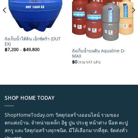
ถังเก็บน้ำใต้ดิน เอ็กซ์ตร้า (DUT
EX)
Price
฿
7,200
–
฿
49,800
ถังเก็บน้ำบนดิน Aqualine D-
range:
MAX
฿7,200
through
฿
0
(รวม VAT แล้ว)
฿49,800
SHOP HOME TODAY
ShopHomeToday.om วัสดุก่อสร้างออนไลน์ รวมของ
ตกแต่งบ้าน. จำหน่ายเหล็ก อิฐ ปูน ประตู หน้าต่าง น๊อต ตะปู
สกรู และวัสดุก่อสร้างทุกชนิด. มีให้เลือกมากที่สุด. จัดส่งทั่ว
ประเทศ.