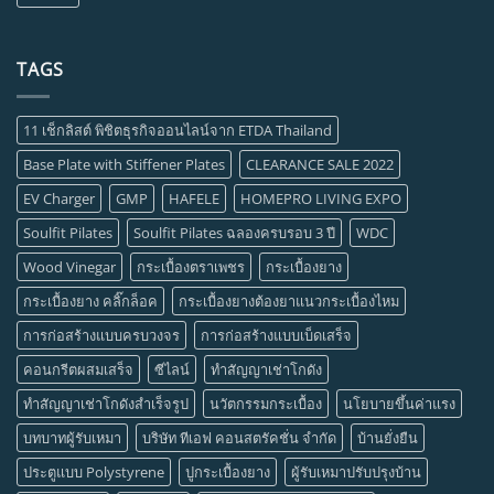
TAGS
11 เช็กลิสต์ พิชิตธุรกิจออนไลน์จาก ETDA Thailand
Base Plate with Stiffener Plates
CLEARANCE SALE 2022
EV Charger
GMP
HAFELE
HOMEPRO LIVING EXPO
Soulfit Pilates
Soulfit Pilates ฉลองครบรอบ 3 ปี
WDC
Wood Vinegar
กระเบื้องตราเพชร
กระเบื้องยาง
กระเบื้องยาง คลิ๊กล็อค
กระเบื้องยางต้องยาแนวกระเบื้องไหม
การก่อสร้างแบบครบวงจร
การก่อสร้างแบบเบ็ดเสร็จ
คอนกรีตผสมเสร็จ
ซีไลน์
ทำสัญญาเช่าโกดัง
ทำสัญญาเช่าโกดังสำเร็จรูป
นวัตกรรมกระเบื้อง
นโยบายขึ้นค่าแรง
บทบาทผู้รับเหมา
บริษัท ทีเอฟ คอนสตรัคชั่น จำกัด
บ้านยั่งยืน
ประตูแบบ Polystyrene
ปูกระเบื้องยาง
ผู้รับเหมาปรับปรุงบ้าน