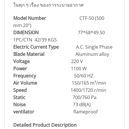
ในทุก ๆ เรื่อง ของการระบายอากาศ
Model Number
CTF-50 (500
mm.20”)
DIMENSION
77*68*49.50
1PC/CTN 42/39 KGS
Electric Current Type
A.C. Single Phase
Blade Material
Aluminum alloy
Voltage
220 V
Power
1100 W
Frequency
50/60 HZ
Air Volume
150/165 m³/min
Speed
1400/1720 r/min
Static
700/760 Pa
Noise
73 dB(A)
ventilator
flameproof
Detailed Product Description