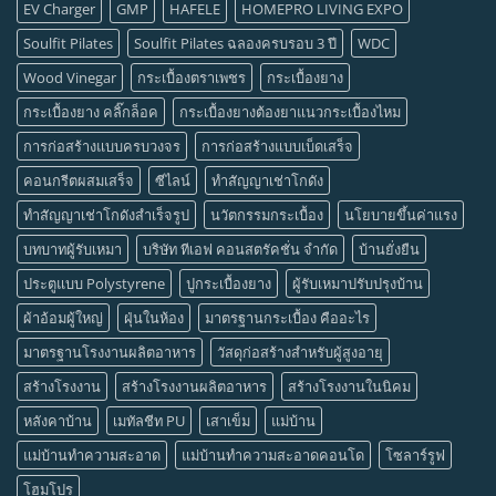
EV Charger
GMP
HAFELE
HOMEPRO LIVING EXPO
Soulfit Pilates
Soulfit Pilates ฉลองครบรอบ 3 ปี
WDC
Wood Vinegar
กระเบื้องตราเพชร
กระเบื้องยาง
กระเบื้องยาง คลิ๊กล็อค
กระเบื้องยางต้องยาแนวกระเบื้องไหม
การก่อสร้างแบบครบวงจร
การก่อสร้างแบบเบ็ดเสร็จ
คอนกรีตผสมเสร็จ
ซีไลน์
ทำสัญญาเช่าโกดัง
ทำสัญญาเช่าโกดังสำเร็จรูป
นวัตกรรมกระเบื้อง
นโยบายขึ้นค่าแรง
บทบาทผู้รับเหมา
บริษัท ทีเอฟ คอนสตรัคชั่น จำกัด
บ้านยั่งยืน
ประตูแบบ Polystyrene
ปูกระเบื้องยาง
ผู้รับเหมาปรับปรุงบ้าน
ผ้าอ้อมผู้ใหญ่
ฝุ่นในห้อง
มาตรฐานกระเบื้อง คืออะไร
มาตรฐานโรงงานผลิตอาหาร
วัสดุก่อสร้างสำหรับผู้สูงอายุ
สร้างโรงงาน
สร้างโรงงานผลิตอาหาร
สร้างโรงงานในนิคม
หลังคาบ้าน
เมทัลชีท PU
เสาเข็ม
แม่บ้าน
แม่บ้านทำความสะอาด
แม่บ้านทำความสะอาดคอนโด
โซลาร์รูฟ
โฮมโปร