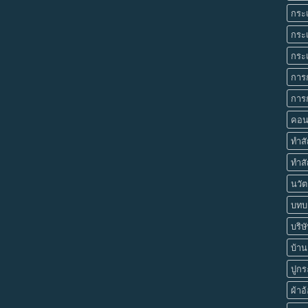
กระเ
กระเ
กระเ
การ
การก
คอน
ทำส
ทำสั
นวัต
บทบา
บริษ
บ้านย
ปูกร
ผ้าอ