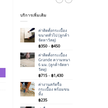
บริการเพิ่มเติม
ค่าติดตั้งกระเบื้อง
ขนาดทั่วไป (ลูกค้า
จัดหาวัสดุ)
Price
฿
350
–
฿
450
range:
ค่าติดตั้งกระเบื้อง
฿350
Grande ความหนา
through
6 มม. (ลูกค้าจัดหา
฿450
วัสดุ)
Price
฿
715
–
฿
1,430
range:
ค่างานสกัดรื้อ
฿715
กระเบื้อง พร้อมขน
through
ทิ้ง
฿1,430
฿
235