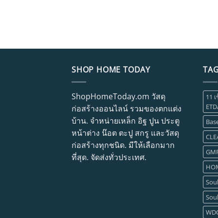
SHOP HOME TODAY
TA
ShopHomeToday.om วัสดุ
11 เ
ETD
ก่อสร้างออนไลน์ รวมของตกแต่ง
บ้าน. จำหน่ายเหล็ก อิฐ ปูน ประตู
Base
หน้าต่าง น๊อต ตะปู สกรู และวัสดุ
CLE
ก่อสร้างทุกชนิด. มีให้เลือกมาก
GM
ที่สุด. จัดส่งทั่วประเทศ.
HOM
Soul
Soul
WD