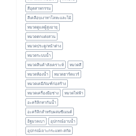
สีอุตสาหกรรม
สีเคลือบเงาทาโลหะและไม้
หมวดดูแลผู้สูงอายุ
หมวดตกแต่งสวน
หมวดประตู/หน้าต่าง
หมวดระบบน้ำ
หมวดสินค้าสังเคราะห์
หมวดสี
หมวดห้องน้ำ
หมวดฮาร์ดแวร์
หมวดเคมีภัณฑ์ก่อสร้าง
หมวดเครื่องมือช่าง
หมวดไฟฟ้า
อะคริลิกทากันน้ำ
อะคริลิกสำหรับผสมซีเมนต์
อิฐมวลเบา
อุปกรณ์อาบน้ำ
อุปกรณ์เจาะกระแทก-สกัด