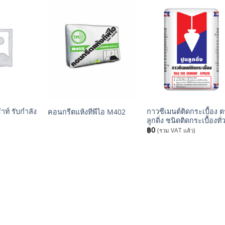
+
+
าท์ รับกำลัง
กาวซีเมนต์ติดกระเบื้อง 
คอนกรีตแห้งทีพีไอ M402
ลูกดิ่ง ชนิดติดกระเบื้องทั
฿
0
(รวม VAT แล้ว)