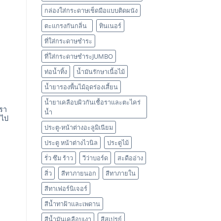
กล่องใส่กระดาษเช็ดมือแบบติดผนัง
ตะแกรงกันกลิ่น
ทินเนอร์
ที่ใส่กระดาษชำระ
ที่ใส่กระดาษชำระJUMBO
ท่อน้ำทิ้ง
น้ำมันรักษาเนื้อไม้
น้ำยารองพื้นไม้อุดร่องเสี้ยน
น้ำยาเคลือบผิวกันเชื้อราและตะไคร่
ตรา
น้ำ
่วไป
ประตู-หน้าต่างอะลูมิเนียม
ประตู หน้าต่างไวนิล
ประตูไม้
รั่ว ซึม ร้าว
วีว่าบอร์ด
สะดืออ่าง
สิ่ว
สีทาภายนอก
สีทาภายใน
สีทาเฟอร์นิเจอร์
สีน้ำทาฝ้าและเพดาน
สีน้ำมันเคลือบเงา
สีสเปรย์