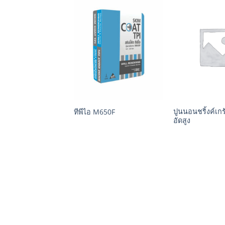
+
+
ปูนนอนชริ้งค์เกร้
ผนังแบบเปลือย 4″
ทีพีไอ M650F
อัดสูง