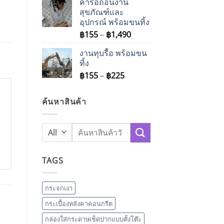
ค่ารื้อถอนงาน
สุขภัณฑ์และ
อุปกรณ์ พร้อมขนทิ้ง
Price
฿
155
–
฿
1,490
range:
งานทุบรื้อ พร้อมขน
฿155
ทิ้ง
through
Price
฿
155
–
฿
225
฿1,490
range:
฿155
ค้นหาสินค้า
through
฿225
Search
for:
TAGS
กระจกเงา
กระเบื้องหลังคาคอนกรีต
กล่องใส่กระดาษเช็ดปากแบบตั้งโต๊ะ