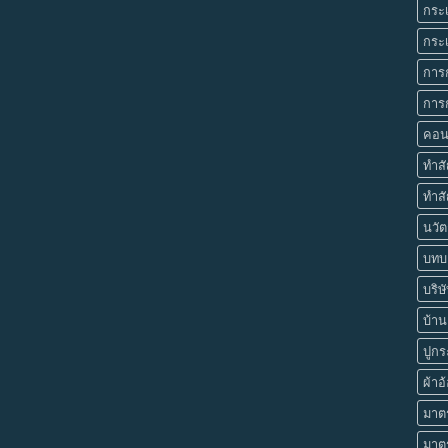
กระเ
กระเ
การ
การก
คอน
ทำส
ทำสั
นวัต
บทบา
บริษ
บ้านย
ปูกร
ผ้าอ
มาตร
มาต