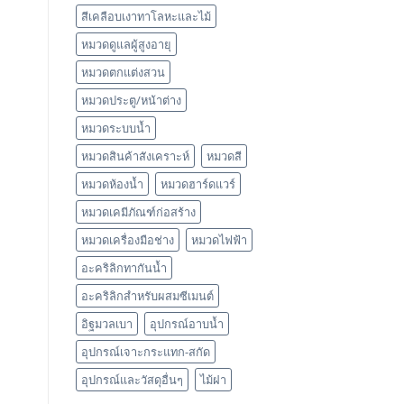
สีเคลือบเงาทาโลหะและไม้
หมวดดูแลผู้สูงอายุ
หมวดตกแต่งสวน
หมวดประตู/หน้าต่าง
หมวดระบบน้ำ
หมวดสินค้าสังเคราะห์
หมวดสี
หมวดห้องน้ำ
หมวดฮาร์ดแวร์
หมวดเคมีภัณฑ์ก่อสร้าง
หมวดเครื่องมือช่าง
หมวดไฟฟ้า
อะคริลิกทากันน้ำ
อะคริลิกสำหรับผสมซีเมนต์
อิฐมวลเบา
อุปกรณ์อาบน้ำ
อุปกรณ์เจาะกระแทก-สกัด
อุปกรณ์และวัสดุอื่นๆ
ไม้ฝา