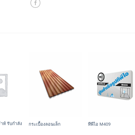
+
+
าท์ รับกำลัง
กระเบื้องลอนเล็ก
ทีพีไอ M409