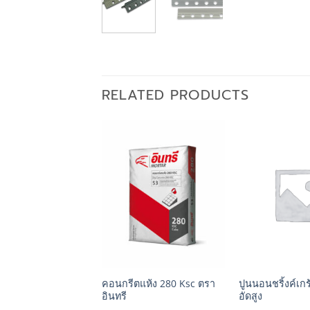
RELATED PRODUCTS
+
+
ต่งผิวบาง พิเศษ
คอนกรีตแห้ง 280 Ksc ตรา
ปูนนอนชริ้งค์เกร้
ท) สีเทา ตราอินทรี
อินทรี
อัดสูง