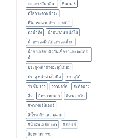
ตะแกรงกันกลิ่น
ทินเนอร์
ที่ใส่กระดาษชำระ
ที่ใส่กระดาษชำระJUMBO
ท่อน้ำทิ้ง
น้ำมันรักษาเนื้อไม้
น้ำยารองพื้นไม้อุดร่องเสี้ยน
น้ำยาเคลือบผิวกันเชื้อราและตะไคร่
น้ำ
ประตู-หน้าต่างอะลูมิเนียม
ประตู หน้าต่างไวนิล
ประตูไม้
รั่ว ซึม ร้าว
วีว่าบอร์ด
สะดืออ่าง
สิ่ว
สีทาภายนอก
สีทาภายใน
สีทาเฟอร์นิเจอร์
สีน้ำทาฝ้าและเพดาน
สีน้ำมันเคลือบเงา
สีสเปรย์
สีอุตสาหกรรม