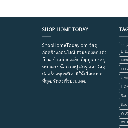
SHOP HOME TODAY
TA
ShopHomeToday.om วัสดุ
11 เ
ETD
ก่อสร้างออนไลน์ รวมของตกแต่ง
บ้าน. จำหน่ายเหล็ก อิฐ ปูน ประตู
Base
หน้าต่าง น๊อต ตะปู สกรู และวัสดุ
CLE
ก่อสร้างทุกชนิด. มีให้เลือกมาก
GM
ที่สุด. จัดส่งทั่วประเทศ.
HOM
Soul
Soul
WD
กระเ