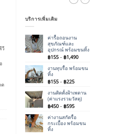
บริการเพิ่มเติม
ค่ารื้อถอนงาน
สุขภัณฑ์และ
ีวี
อุปกรณ์ พร้อมขนทิ้ง
Price
฿
155
–
฿
1,490
range:
่อ
งานทุบรื้อ พร้อมขน
฿155
ทิ้ง
through
Price
฿
155
–
฿
225
฿1,490
นาด
range:
งานติดตั้งฝ้าเพดาน
฿155
(ค่าแรงรวมวัสดุ)
through
Price
฿
450
–
฿
595
฿225
range:
ค่างานสกัดรื้อ
฿450
กระเบื้อง พร้อมขน
through
ทิ้ง
฿595