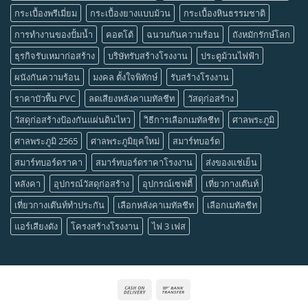
กระเบื้องพรีเมี่ยม
กระเบื้องยางแบบม้วน
กระเบื้องหินธรรมชาติ
การทำงานของปั้มน้ำ
คอตโต้
ฉนวนกันความร้อน
ถังหมักรักษ์โลก
ธุรกิจรับเหมาก่อสร้าง
บริษัทรับสร้างโรงงาน
ประตูม้วนไฟฟ้า
ผนังกันความร้อน
มงคล ตั้งใจพิทักษ์
รับสร้างโรงงาน
ราคาบัวพื้น PVC
ลดเสียงหลังคาเมทัลชีท
วัสดุก่อสร้าง
วัสดุก่อสร้างป้องกันแผ่นดินไหว
วิธีการเลือกเมทัลชีท
ศาลพระภูมิ
ศาลพระภูมิ 2565
ศาลพระภูมิยุคใหม่
สมาร์ทบอร์ด
สมาร์ทบอร์ดราคา
สมาร์ทบอร์ดราคาโรงงาน
ส่งของแช่เย็น
หลังคา
อุปกรณ์วัสดุก่อสร้าง
อุปกรณ์เซฟตี้
เที่ยวกางเต๊นท์
เที่ยวกางเต๊นท์ทำประกัน
เลือกหลังคาเมทัลชีท
เลือกเมทัลชีท
แอร์เสียงดัง
โครงสร้างโรงงาน
ไฟ 3 เฟส
Cash
Bank
On
Transfer