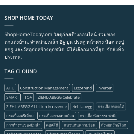
SHOP HOME TODAY
ShopHomeToday.om วัสดุก่อสร้างออนไลน์ รวมของ
ตกแต่งบ้าน. จำหน่ายเหล็ก อิฐ ปูน ประตู หน้าต่าง น๊อต ตะปู
สกรู และวัสดุก่อสร้างทุกชนิด. มีให้เลือกมากที่สุด. จัดส่งทั่ว
ประเทศ.
TAG CLOUND
AHU
Construction Management
Ergotrend
inverter
SMART
TOA
ZIEHL-ABEGG Celebrate
ZIEHL-ABEGG €1 billion in revenue
ziehl abegg
กระเบื้องคอตโต้
กระเบื้องพรีเมี่ยม
กระเบื้องยางแบบม้วน
กระเบื้องหินธรรมชาติ
การทำงานของปั้มน้ำ
คอตโต้
ฉนวนกันความร้อน
ถังหมักรักษ์โลก