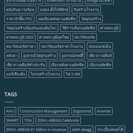
ธุรกิจรับเหมาก่อสร้าง
บริษัทรับสร้างโรงงาน
ประตูม้วนไฟฟ้า
ผนังกันความร้อน
มงคล ตั้งใจพิทักษ์
รับสร้างโรงงาน
ราคาบัวพื้น PVC
ลดเสียงหลังคาเมทัลชีท
วัสดุก่อสร้าง
วัสดุก่อสร้างป้องกันแผ่นดินไหว
วิธีการเลือกเมทัลชีท
ศาลพระภูมิ
ศาลพระภูมิ 2565
ศาลพระภูมิยุคใหม่
สมาร์ทบอร์ด
สมาร์ทบอร์ดราคา
สมาร์ทบอร์ดราคาโรงงาน
ส่งของแช่เย็น
หลังคา
อุปกรณ์วัสดุก่อสร้าง
อุปกรณ์เซฟตี้
เที่ยวกางเต๊นท์
เที่ยวกางเต๊นท์ทำประกัน
เลือกหลังคาเมทัลชีท
เลือกเมทัลชีท
แอร์เสียงดัง
โครงสร้างโรงงาน
ไฟ 3 เฟส
TAGS
AHU
Construction Management
Ergotrend
inverter
SMART
TOA
ZIEHL-ABEGG Celebrate
ZIEHL-ABEGG €1 billion in revenue
ziehl abegg
กระเบื้องคอตโต้