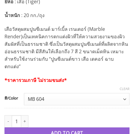
ยี่ห้อ
: เสือ (Tiger)
น้ำหนัก
: 20 กก./ถุง
เสือวัสดุผสมปูนซีเมนต์ มาร์เบิ้ล เรนเดอร์ (Marble
Render)เป็นเทคนิคการตกแต่งผิวที่ให้ความสวยงามของผิว
สัมผัสที่เป็นธรรมชาติ ซึ่งเป็นวัสดุผสมปูนซีเมนต์ที่ผลิตจากหิน
อ่อนธรรมชาติ มีสีสันให้เลือกถึง 7 สี 2 ขนาดเม็ดหิน
เหมาะ
สำหรับใช้งานร่วมกับ “ปูนซีเมนต์ขาว เสือ เดคอร์ ฉาบ
ตกแต่ง”
*ราคารวมภาษี ไม่รวมขนส่ง*
CLEAR
สี/Color
เสือวัสดุผสมปูนซีเมนต์ มาร์เบิ้ล เรนเดอร์ ตกแต่งผนัง quantity
ADD TO CART