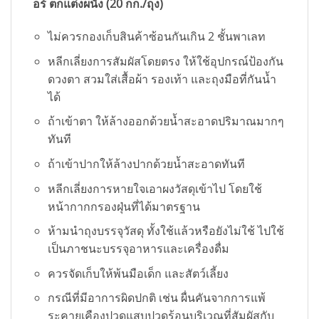
อร์ ตกแต่งผนัง (20 กก./ถุง)
ไม่ควรกองเก็บสินค้าซ้อนกันเกิน 2 ชั้นพาเลท
หลีกเลี่ยงการสัมผัสโดยตรง ให้ใช้อุปกรณ์ป้องกัน
ดวงตา สวมใส่เสื้อผ้า รองเท้า และถุงมือที่กันน้ำ
ได้
ถ้าเข้าตา ให้ล้างออกด้วยน้ำสะอาดปริมาณมากๆ
ทันที
ถ้าเข้าปากให้ล้างปากด้วยน้ำสะอาดทันที
หลีกเลี่ยงการหายใจเอาผงวัสดุเข้าไป โดยใช้
หน้ากากกรองฝุ่นที่ได้มาตรฐาน
ห้ามนำถุงบรรจุวัสดุ ทั้งใช้แล้วหรือยังไม่ใช้ ไปใช้
เป็นภาชนะบรรจุอาหารและเครื่องดื่ม
ควรจัดเก็บให้พ้นมือเด็ก และสัตว์เลี้ยง
กรณีที่มีอาการผิดปกติ เช่น ผื่นคันจากการแพ้
ระคายเคืองปวดแสบปวดร้อนบริเวณที่สัมผัสกับ