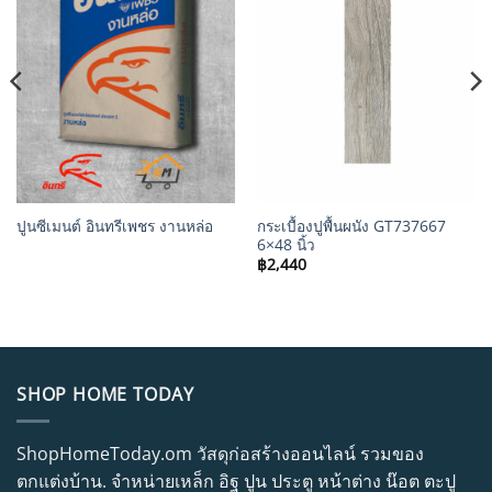
กระเบื้องปูพื้นผนัง GT737667
ปูนซีเมนต์ อินทรีเพชร งานหล่อ
6×48 นิ้ว
฿
2,440
SHOP HOME TODAY
ShopHomeToday.om วัสดุก่อสร้างออนไลน์ รวมของ
ตกแต่งบ้าน. จำหน่ายเหล็ก อิฐ ปูน ประตู หน้าต่าง น๊อต ตะปู