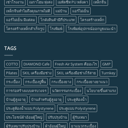
เช่าโรงงาน
เมกาโฮม ทุ่งสง
เมทัลชีท PU หลังคา
เหล็กจีน
เหล็กจีนทำไมถึงคุณภาพไม่ดี
แม่บ้าน
แอร์ไม่เย็น
แอร์ไม่เย็น มีแต่ลม
โกดังสินค้ามีกี่ประเภท
โครงสร้างเหล็ก
โครงสร้างเหล็กสำเร็จรูป
โรงพิมพ์
โรงพิมพ์อุปกรณ์ออกบูธแนะนำ
TAGS
COTTO
DIAMOND Cafe
Fresh Air System คืออะไร
GMP
Pilates
SKIL เครื่องมือช่าง
SKIL เครื่องมือช่างไร้สาย
Turnkey
กระเบื้อง
กระเบื้องปูพื้น
กระเบื้องยาง
กระเบื้องยางยาแนว
การก่อสร้างแบบครบวงจร
นวัตกรรมกระเบื้อง
นโยบายขึ้นค่าแรง
บ้านผู้สูงอายุ
บ้านสำหรับผู้สูงอายุ
ประตูห้องน้ำ
ประตูห้องน้ำแบบ Polystyrene
ประตูแบบ Polystyrene
ประโยชน์ผ้าอ้อมผู้ใหญ่
ปรับปรุงบ้าน
ผู้รับเหมา
ผู้รับเหมาปรับปรุงบ้าน
ผ้าอ้อมผู้ใหญ่
ยาแนวกระเบื้อง