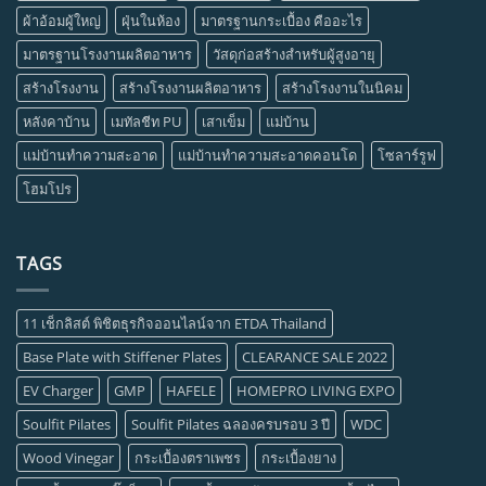
ผ้าอ้อมผู้ใหญ่
ฝุ่นในห้อง
มาตรฐานกระเบื้อง คืออะไร
มาตรฐานโรงงานผลิตอาหาร
วัสดุก่อสร้างสำหรับผู้สูงอายุ
สร้างโรงงาน
สร้างโรงงานผลิตอาหาร
สร้างโรงงานในนิคม
หลังคาบ้าน
เมทัลชีท PU
เสาเข็ม
แม่บ้าน
แม่บ้านทำความสะอาด
แม่บ้านทำความสะอาดคอนโด
โซลาร์รูฟ
โฮมโปร
TAGS
11 เช็กลิสต์ พิชิตธุรกิจออนไลน์จาก ETDA Thailand
Base Plate with Stiffener Plates
CLEARANCE SALE 2022
EV Charger
GMP
HAFELE
HOMEPRO LIVING EXPO
Soulfit Pilates
Soulfit Pilates ฉลองครบรอบ 3 ปี
WDC
Wood Vinegar
กระเบื้องตราเพชร
กระเบื้องยาง