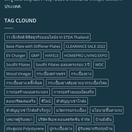
ประเทศ.
TAG CLOUND
11 เช็กลิสต์ พิชิตธุรกิจออนไลน์จาก ETDA Thailand
Base Plate with Stiffener Plates
CLEARANCE SALE 2022
EV Charger
GMP
HAFELE
HOMEPRO LIVING EXPO
Soulfit Pilates
Soulfit Pilates ฉลองครบรอบ 3 ปี
WDC
Wood Vinegar
กระเบื้องตราเพชร
กระเบื้องยาง
กระเบื้องยาง คลิ๊กล็อค
กระเบื้องยางต้องยาแนวกระเบื้องไหม
การก่อสร้างแบบครบวงจร
การก่อสร้างแบบเบ็ดเสร็จ
คอนกรีตผสมเสร็จ
ซีไลน์
ทำสัญญาเช่าโกดัง
ทำสัญญาเช่าโกดังสำเร็จรูป
นวัตกรรมกระเบื้อง
นโยบายขึ้นค่าแรง
บทบาทผู้รับเหมา
บริษัท ทีเอฟ คอนสตรัคชั่น จำกัด
บ้านยั่งยืน
ประตูแบบ Polystyrene
ปูกระเบื้องยาง
ผู้รับเหมาปรับปรุงบ้าน