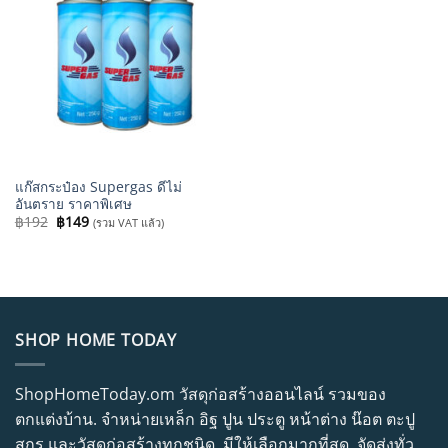
แก๊สกระป๋อง Supergas ดีไม่
อันตราย ราคาพิเศษ
Original
Current
฿
192
฿
149
(รวม VAT แล้ว)
price
price
was:
is:
฿192.
฿149.
SHOP HOME TODAY
ShopHomeToday.om วัสดุก่อสร้างออนไลน์ รวมของ
ตกแต่งบ้าน. จำหน่ายเหล็ก อิฐ ปูน ประตู หน้าต่าง น๊อต ตะปู
สกรู และวัสดุก่อสร้างทุกชนิด. มีให้เลือกมากที่สุด. จัดส่งทั่ว