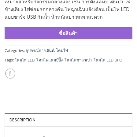
เหมาะสำหรับกิจกรรมกลางแจ้ง เช่น การตั้งแคมป์ เดินป่า ไฟ
ข้างเตียง ไฟซ่อมรถกลางคืน ไฟฉุกเฉินแจ้งเตือน เป็นไฟ LED
แบบชาร์จ USB กันน้ำ น้ำหนักเบา พกพาสะดวก
ซื้อสินค้า
Categories:
อุปกรณ์กางเต๊นท์
,
โคมไฟ
Tags:
โคมไฟ LED
,
โคมไฟแคมป์ปิ้ง
,
โคมไฟซาลาเปา
,
โคมไฟ LED UFO
DESCRIPTION