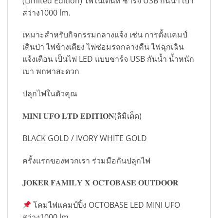
(Limited Edition) ไฟในเต็นท์ ชาร์จ USB กันน้ำ เบา
สว่าง1000 lm.
เหมาะสำหรับกิจกรรมกลางแจ้ง เช่น การตั้งแคมป์
เดินป่า ไฟข้างเตียง ไฟซ่อมรถกลางคืน ไฟฉุกเฉิน
แจ้งเตือน เป็นไฟ LED แบบชาร์จ USB กันน้ำ น้ำหนัก
เบา พกพาสะดวก
ปลุกไฟในตัวคุณ
𝐌𝐈𝐍𝐈 𝐔𝐅𝐎 𝐋𝐓𝐃 𝐄𝐃𝐈𝐓𝐈𝐎𝐍(ลิมิเต็ด)
BLACK GOLD / IVORY WHITE GOLD
ครั้งแรกของพวกเรา ร่วมมือกันปลุกไฟ
𝐉𝐎𝐊𝐄𝐑 𝐅𝐀𝐌𝐈𝐋𝐘 𝐗 𝐎𝐂𝐓𝐎𝐁𝐀𝐒𝐄 𝐎𝐔𝐓𝐃𝐎𝐎𝐑
โคมไฟแคมป์ปิ้ง OCTOBASE LED MINI UFO
สว่าง1000 lm.