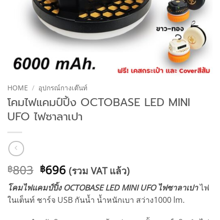
HOME
/
อุปกรณ์กางเต๊นท์
โคมไฟแคมป์ปิ้ง OCTOBASE LED MINI
UFO ไฟซาลาเปา
Original
Current
803
696
฿
฿
(รวม VAT แล้ว)
price
price
โคมไฟแคมป์ปิ้ง OCTOBASE LED MINI UFO ไฟซาลาเปา
ไฟ
was:
is:
ในเต็นท์ ชาร์จ USB กันน้ำ น้ำหนักเบา สว่าง1000 lm.
฿803.
฿696.