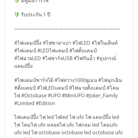
มีคู่มือการใช้
รับประกัน 1 ปี
—————————————————————–
#ไฟแคมป์ปิ้ง #ไฟซาลาเปา #ไฟLED #ไฟในเต็นท์
#ไฟแคมป์ #LEDไฟแคมป์ #ไฟตั้งแคมป์
#ไฟฉายLED #ไฟชาร์จUSB #ไฟกันน้ำ #อุปกรณ์
แคมป์ปิ้ง
#ไฟแคมป์ชาร์จได้ #ไฟสว่าง1000ลูเมน #ไฟฉุกเฉิน
#ตั้งแคมป์ #ไฟLEDแคมป์ #ไฟฉายตั้งแคมป์ #โคม
ไฟ #Octobase #UFO #MiniUFO #Joker_Family
#Limited #Edition
ไฟแคมป์ปิ้ง ไฟ led ไฟled ไฟ ufo ไฟ แคมป์ปิ้ง led
ไฟ โคมไฟ ufo หลอดไฟ ufo ไฟกลม led โคมufo
ufo led ไฟ octobase octobase led octobase ufo