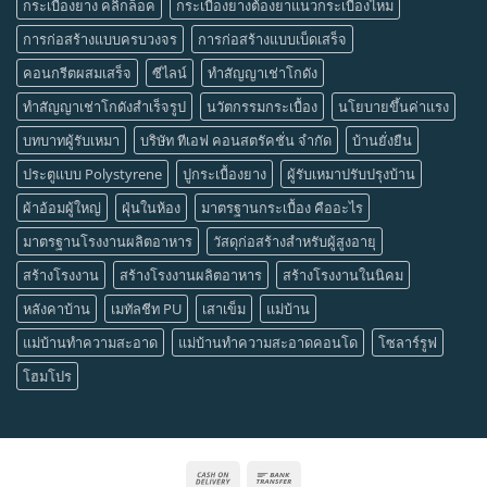
กระเบื้องยาง คลิ๊กล็อค
กระเบื้องยางต้องยาแนวกระเบื้องไหม
การก่อสร้างแบบครบวงจร
การก่อสร้างแบบเบ็ดเสร็จ
คอนกรีตผสมเสร็จ
ซีไลน์
ทำสัญญาเช่าโกดัง
ทำสัญญาเช่าโกดังสำเร็จรูป
นวัตกรรมกระเบื้อง
นโยบายขึ้นค่าแรง
บทบาทผู้รับเหมา
บริษัท ทีเอฟ คอนสตรัคชั่น จำกัด
บ้านยั่งยืน
ประตูแบบ Polystyrene
ปูกระเบื้องยาง
ผู้รับเหมาปรับปรุงบ้าน
ผ้าอ้อมผู้ใหญ่
ฝุ่นในห้อง
มาตรฐานกระเบื้อง คืออะไร
มาตรฐานโรงงานผลิตอาหาร
วัสดุก่อสร้างสำหรับผู้สูงอายุ
สร้างโรงงาน
สร้างโรงงานผลิตอาหาร
สร้างโรงงานในนิคม
หลังคาบ้าน
เมทัลชีท PU
เสาเข็ม
แม่บ้าน
แม่บ้านทำความสะอาด
แม่บ้านทำความสะอาดคอนโด
โซลาร์รูฟ
โฮมโปร
Cash
Bank