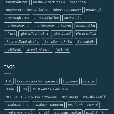
ราคาบัวพื้น PVC
ลดเสียงหลังคาเมทัลชีท
วัสดุก่อสร้าง
วัสดุก่อสร้างป้องกันแผ่นดินไหว
วิธีการเลือกเมทัลชีท
ศาลพระภูมิ
ศาลพระภูมิ 2565
ศาลพระภูมิยุคใหม่
สมาร์ทบอร์ด
สมาร์ทบอร์ดราคา
สมาร์ทบอร์ดราคาโรงงาน
ส่งของแช่เย็น
หลังคา
อุปกรณ์วัสดุก่อสร้าง
อุปกรณ์เซฟตี้
เที่ยวกางเต๊นท์
เที่ยวกางเต๊นท์ทำประกัน
เลือกหลังคาเมทัลชีท
เลือกเมทัลชีท
แอร์เสียงดัง
โครงสร้างโรงงาน
ไฟ 3 เฟส
TAGS
AHU
Construction Management
Ergotrend
inverter
SMART
TOA
ZIEHL-ABEGG Celebrate
ZIEHL-ABEGG €1 billion in revenue
ziehl abegg
กระเบื้องคอตโต้
กระเบื้องพรีเมี่ยม
กระเบื้องยางแบบม้วน
กระเบื้องหินธรรมชาติ
การทำงานของปั้มน้ำ
คอตโต้
ฉนวนกันความร้อน
ถังหมักรักษ์โลก