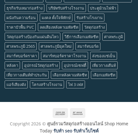
ธุรกิจรับเหมาก่อสร้าง
บริษัทรับสร้างโรงงาน
ประตูม้วนไฟฟ้า
ผนังกันความร้อน
มงคล ตั้งใจพิทักษ์
รับสร้างโรงงาน
ราคาบัวพื้น PVC
ลดเสียงหลังคาเมทัลชีท
วัสดุก่อสร้าง
วัสดุก่อสร้างป้องกันแผ่นดินไหว
วิธีการเลือกเมทัลชีท
ศาลพระภูมิ
ศาลพระภูมิ 2565
ศาลพระภูมิยุคใหม่
สมาร์ทบอร์ด
สมาร์ทบอร์ดราคา
สมาร์ทบอร์ดราคาโรงงาน
ส่งของแช่เย็น
หลังคา
อุปกรณ์วัสดุก่อสร้าง
อุปกรณ์เซฟตี้
เที่ยวกางเต๊นท์
เที่ยวกางเต๊นท์ทำประกัน
เลือกหลังคาเมทัลชีท
เลือกเมทัลชีท
แอร์เสียงดัง
โครงสร้างโรงงาน
ไฟ 3 เฟส
Cash
Bank
On
Transfer
Copyright 2026 ©
ศูนย์รวมวัสดุก่อสร้างออนไลน์ Shop Home
Delivery
Today
รับทำ seo รับทำเว็บไซต์