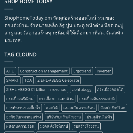
SHOP HOME TODAY
ShopHomeToday.om วัสดุก่อสร้างออนไลน์ รวมของ
ตกแต่งบ้าน. จำหน่ายเหล็ก อิฐ ปูน ประตู หน้าต่าง น๊อต ตะปู
สกรู และวัสดุก่อสร้างทุกชนิด. มีให้เลือกมากที่สุด. จัดส่งทั่ว
ประเทศ.
TAG CLOUND
AHU
Construction Management
Ergotrend
inverter
SMART
TOA
ZIEHL-ABEGG Celebrate
ZIEHL-ABEGG €1 billion in revenue
ziehl abegg
กระเบื้องคอตโต้
กระเบื้องพรีเมี่ยม
กระเบื้องยางแบบม้วน
กระเบื้องหินธรรมชาติ
การทำงานของปั้มน้ำ
คอตโต้
ฉนวนกันความร้อน
ถังหมักรักษ์โลก
ธุรกิจรับเหมาก่อสร้าง
บริษัทรับสร้างโรงงาน
ประตูม้วนไฟฟ้า
ผนังกันความร้อน
มงคล ตั้งใจพิทักษ์
รับสร้างโรงงาน