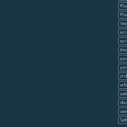
รีโน
รีโน
วัสด
สถา
สมา
สั่ง
อุปก
อุปก
เก้า
เคร
เมทั
เลือ
แต่ง
โตชิ