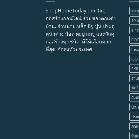
ShopHomeToday.om วัสดุ
10 บ
ก่อสร้างออนไลน์ รวมของตกแต่ง
10 บ
บ้าน. จำหน่ายเหล็ก อิฐ ปูน ประตู
air 
หน้าต่าง น๊อต ตะปู สกรู และวัสดุ
COT
ก่อสร้างทุกชนิด. มีให้เลือกมาก
ที่สุด. จัดส่งทั่วประเทศ.
Insu
ISO 
SKI
งาน
ชักโ
ถังห
ประต
ประต
ภาษี
รับส