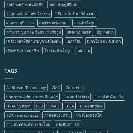
ลดเสียงหลังคาเมทัลชีท
วงกบประตูมีกี่แบบ
วัสดุก่อสร้างสำหรับโรงงาน
วิธีการเก็บรักษาไม้กวาด
ศาลพระภูมิ 2565
สมาร์ทบอร์ดราคา
สระสำเร็จรูป
สร้างสระปูน หรือ ซื้อสระสำเร็จรูป
หลังคาเมทัลชีท
อิฐมวลเบา
เครื่องมือที่ใช้สำหรับปูกระเบื้องพื้น
เมกาโฮม
เมกาโฮม ฉะเชิงเทรา
เสียงหลังคาเมทัลชีท
โรงงานสำเร็จรูป
ไม้กวาด
TAGS
Air Stream Technology
CMC
Concrete
Concrete Admixtures คืออะไร
FIX and BUILD
Flat Slab คืออะไร
HVAC System
PEB
SMART
TOA
TOA Fandeck
TOA Fandeck 2023
กรมชลประทาน
กระเบื้องคอตโต้
กางเต๊นท์ต้องทำประกันไหม
คลังสินค้า ISO