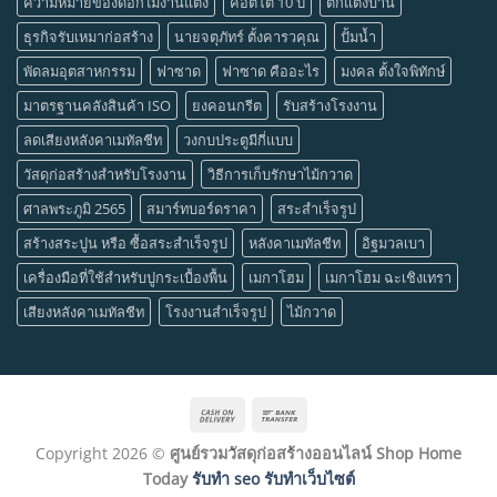
ความหมายของดอกไม้งานแต่ง
คอตโต้ 10 ปี
ตกแต่งบ้าน
ธุรกิจรับเหมาก่อสร้าง
นายจตุภัทร์ ตั้งคารวคุณ
ปั้มน้ำ
พัดลมอุตสาหกรรม
ฟาซาด
ฟาซาด คืออะไร
มงคล ตั้งใจพิทักษ์
มาตรฐานคลังสินค้า ISO
ยงคอนกรีต
รับสร้างโรงงาน
ลดเสียงหลังคาเมทัลชีท
วงกบประตูมีกี่แบบ
วัสดุก่อสร้างสำหรับโรงงาน
วิธีการเก็บรักษาไม้กวาด
ศาลพระภูมิ 2565
สมาร์ทบอร์ดราคา
สระสำเร็จรูป
สร้างสระปูน หรือ ซื้อสระสำเร็จรูป
หลังคาเมทัลชีท
อิฐมวลเบา
เครื่องมือที่ใช้สำหรับปูกระเบื้องพื้น
เมกาโฮม
เมกาโฮม ฉะเชิงเทรา
เสียงหลังคาเมทัลชีท
โรงงานสำเร็จรูป
ไม้กวาด
Cash
Bank
On
Transfer
Copyright 2026 ©
ศูนย์รวมวัสดุก่อสร้างออนไลน์ Shop Home
Delivery
Today
รับทำ seo รับทำเว็บไซต์