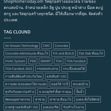
ShopHomeToday.om วัสดุก่อสร้างออนไลน์ รวมของ
ตกแต่งบ้าน. จำหน่ายเหล็ก อิฐ ปูน ประตู หน้าต่าง น๊อต ตะปู
สกรู และวัสดุก่อสร้างทุกชนิด. มีให้เลือกมากที่สุด. จัดส่งทั่ว
ประเทศ.
TAG CLOUND
Air Stream Technology
CMC
Concrete
Concrete Admixtures คืออะไร
FIX and BUILD
Flat Slab คืออะไร
HVAC System
PEB
SMART
TOA
TOA Fandeck
TOA Fandeck 2023
กรมชลประทาน
กระเบื้องคอตโต้
กางเต๊นท์ต้องทำประกันไหม
คลังสินค้า ISO
ความหมายของดอกไม้งานแต่ง
คอตโต้ 10 ปี
ตกแต่งบ้าน
ธุรกิจรับเหมาก่อสร้าง
นายจตุภัทร์ ตั้งคารวคุณ
ปั้มน้ำ
พัดลมอุตสาหกรรม
ฟาซาด
ฟาซาด คืออะไร
มงคล ตั้งใจพิทักษ์
มาตรฐานคลังสินค้า ISO
ยงคอนกรีต
รับสร้างโรงงาน