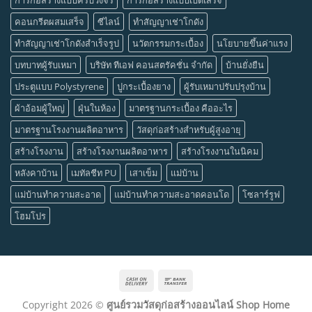
คอนกรีตผสมเสร็จ
ซีไลน์
ทำสัญญาเช่าโกดัง
ทำสัญญาเช่าโกดังสำเร็จรูป
นวัตกรรมกระเบื้อง
นโยบายขึ้นค่าแรง
บทบาทผู้รับเหมา
บริษัท ทีเอฟ คอนสตรัคชั่น จำกัด
บ้านยั่งยืน
ประตูแบบ Polystyrene
ปูกระเบื้องยาง
ผู้รับเหมาปรับปรุงบ้าน
ผ้าอ้อมผู้ใหญ่
ฝุ่นในห้อง
มาตรฐานกระเบื้อง คืออะไร
มาตรฐานโรงงานผลิตอาหาร
วัสดุก่อสร้างสำหรับผู้สูงอายุ
สร้างโรงงาน
สร้างโรงงานผลิตอาหาร
สร้างโรงงานในนิคม
หลังคาบ้าน
เมทัลชีท PU
เสาเข็ม
แม่บ้าน
แม่บ้านทำความสะอาด
แม่บ้านทำความสะอาดคอนโด
โซลาร์รูฟ
โฮมโปร
Cash
Bank
On
Transfer
Copyright 2026 ©
ศูนย์รวมวัสดุก่อสร้างออนไลน์ Shop Home
Delivery