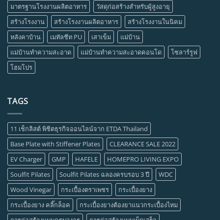
มาตรฐานโรงงานผลิตอาหาร
วัสดุก่อสร้างสำหรับผู้สูงอายุ
สร้างโรงงาน
สร้างโรงงานผลิตอาหาร
สร้างโรงงานในนิคม
หลังคาบ้าน
เมทัลชีท PU
เสาเข็ม
แม่บ้าน
แม่บ้านทำความสะอาด
แม่บ้านทำความสะอาดคอนโด
โซลาร์รูฟ
โฮมโปร
TAGS
11 เช็กลิสต์ พิชิตธุรกิจออนไลน์จาก ETDA Thailand
Base Plate with Stiffener Plates
CLEARANCE SALE 2022
EV Charger
GMP
HAFELE
HOMEPRO LIVING EXPO
Soulfit Pilates
Soulfit Pilates ฉลองครบรอบ 3 ปี
WDC
Wood Vinegar
กระเบื้องตราเพชร
กระเบื้องยาง
กระเบื้องยาง คลิ๊กล็อค
กระเบื้องยางต้องยาแนวกระเบื้องไหม
การก่อสร้างแบบครบวงจร
การก่อสร้างแบบเบ็ดเสร็จ