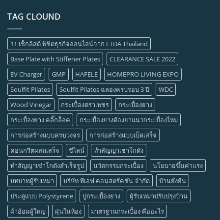
TAG CLOUND
11 เช็กลิสต์ พิชิตธุรกิจออนไลน์จาก ETDA Thailand
Base Plate with Stiffener Plates
CLEARANCE SALE 2022
EV Charger
GMP
HAFELE
HOMEPRO LIVING EXPO
Soulfit Pilates
Soulfit Pilates ฉลองครบรอบ 3 ปี
WDC
Wood Vinegar
กระเบื้องตราเพชร
กระเบื้องยาง
กระเบื้องยาง คลิ๊กล็อค
กระเบื้องยางต้องยาแนวกระเบื้องไหม
การก่อสร้างแบบครบวงจร
การก่อสร้างแบบเบ็ดเสร็จ
คอนกรีตผสมเสร็จ
ซีไลน์
ทำสัญญาเช่าโกดัง
ทำสัญญาเช่าโกดังสำเร็จรูป
นวัตกรรมกระเบื้อง
นโยบายขึ้นค่าแรง
บทบาทผู้รับเหมา
บริษัท ทีเอฟ คอนสตรัคชั่น จำกัด
บ้านยั่งยืน
ประตูแบบ Polystyrene
ปูกระเบื้องยาง
ผู้รับเหมาปรับปรุงบ้าน
ผ้าอ้อมผู้ใหญ่
ฝุ่นในห้อง
มาตรฐานกระเบื้อง คืออะไร