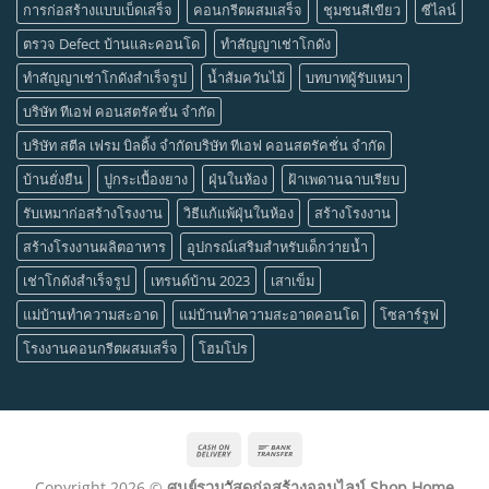
การก่อสร้างแบบเบ็ดเสร็จ
คอนกรีตผสมเสร็จ
ชุมชนสีเขียว
ซีไลน์
ตรวจ Defect บ้านและคอนโด
ทำสัญญาเช่าโกดัง
ทำสัญญาเช่าโกดังสำเร็จรูป
น้ำส้มควันไม้
บทบาทผู้รับเหมา
บริษัท ทีเอฟ คอนสตรัคชั่น จำกัด
บริษัท สตีล เฟรม บิลดิ้ง จำกัดบริษัท ทีเอฟ คอนสตรัคชั่น จำกัด
บ้านยั่งยืน
ปูกระเบื้องยาง
ฝุ่นในห้อง
ฝ้าเพดานฉาบเรียบ
รับเหมาก่อสร้างโรงงาน
วิธีแก้แพ้ฝุ่นในห้อง
สร้างโรงงาน
สร้างโรงงานผลิตอาหาร
อุปกรณ์เสริมสำหรับเด็กว่ายน้ำ
เช่าโกดังสำเร็จรูป
เทรนด์บ้าน 2023
เสาเข็ม
แม่บ้านทำความสะอาด
แม่บ้านทำความสะอาดคอนโด
โซลาร์รูฟ
โรงงานคอนกรีตผสมเสร็จ
โฮมโปร
Cash
Bank
On
Transfer
Copyright 2026 ©
ศูนย์รวมวัสดุก่อสร้างออนไลน์ Shop Home