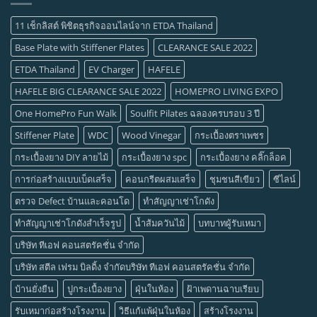
11 เช็กลิสต์ พิชิตธุรกิจออนไลน์จาก ETDA Thailand
Base Plate with Stiffener Plates
CLEARANCE SALE 2022
ETDA Thailand
EV Charger
HAFELE
HAFELE BIG CLEARANCE SALE 2022
HOMEPRO LIVING EXPO
One HomePro Fun Walk
Soulfit Pilates ฉลองครบรอบ 3 ปี
Stiffener Plate
WDC
Wood Vinegar
กระเบื้องตราเพชร
กระเบื้องยาง DIY ลายไม้
กระเบื้องยาง spc
กระเบื้องยาง คลิ๊กล็อค
การก่อสร้างแบบเบ็ดเสร็จ
คอนกรีตผสมเสร็จ
ชุมชนสีเขียว
ซีไลน์
ตรวจ Defect บ้านและคอนโด
ทำสัญญาเช่าโกดัง
ทำสัญญาเช่าโกดังสำเร็จรูป
น้ำส้มควันไม้
บทบาทผู้รับเหมา
บริษัท ทีเอฟ คอนสตรัคชั่น จำกัด
บริษัท สตีล เฟรม บิลดิ้ง จำกัดบริษัท ทีเอฟ คอนสตรัคชั่น จำกัด
บ้านยั่งยืน
ปูกระเบื้องยาง
ฝุ่นในห้อง
ฝ้าเพดานฉาบเรียบ
รับเหมาก่อสร้างโรงงาน
วิธีแก้แพ้ฝุ่นในห้อง
สร้างโรงงาน