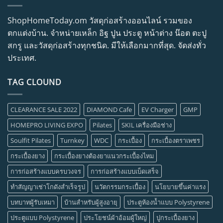
ShopHomeToday.om วัสดุก่อสร้างออนไลน์ รวมของ
ตกแต่งบ้าน. จำหน่ายเหล็ก อิฐ ปูน ประตู หน้าต่าง น๊อต ตะปู
สกรู และวัสดุก่อสร้างทุกชนิด. มีให้เลือกมากที่สุด. จัดส่งทั่ว
ประเทศ.
TAG CLOUND
CLEARANCE SALE 2022
DIAMOND Cafe
EV Charger
GMP
HOMEPRO LIVING EXPO
Pilates
SKIL เครื่องมือช่าง
Soulfit Pilates
Turnkey
WDC
กระเบื้อง
กระเบื้องตราเพชร
กระเบื้องยาง
กระเบื้องยางต้องยาแนวกระเบื้องไหม
การก่อสร้างแบบครบวงจร
การก่อสร้างแบบเบ็ดเสร็จ
ทำสัญญาเช่าโกดังสำเร็จรูป
นวัตกรรมกระเบื้อง
นโยบายขึ้นค่าแรง
บทบาทผู้รับเหมา
บ้านสำหรับผู้สูงอายุ
ประตูห้องน้ำแบบ Polystyrene
ประตูแบบ Polystyrene
ประโยชน์ผ้าอ้อมผู้ใหญ่
ปูกระเบื้องยาง