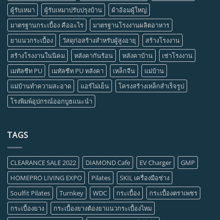
ผู้รับเหมา
ผู้รับเหมาปรับปรุงบ้าน
ผ้าอ้อมผู้ใหญ่
มาตรฐานกระเบื้อง คืออะไร
มาตรฐานโรงงานผลิตอาหาร
ยาแนวกระเบื้อง
วัสดุก่อสร้างสำหรับผู้สูงอายุ
สร้างโรงงาน
สร้างโรงงานในนิคม
หลังคากันร้อน
หลังคาบ้าน
เช่าโรงงาน
เมทัลชีท PU
เมทัลชีท PU หลังคา
เหล็กจีน
แม่บ้าน
แม่บ้านทำความสะอาด
แอร์ไม่เย็น
โครงสร้างเหล็กสำเร็จรูป
โรงพิมพ์อุปกรณ์ออกบูธแนะนำ
TAGS
CLEARANCE SALE 2022
DIAMOND Cafe
EV Charger
GMP
HOMEPRO LIVING EXPO
Pilates
SKIL เครื่องมือช่าง
Soulfit Pilates
Turnkey
WDC
กระเบื้อง
กระเบื้องตราเพชร
กระเบื้องยาง
กระเบื้องยางต้องยาแนวกระเบื้องไหม