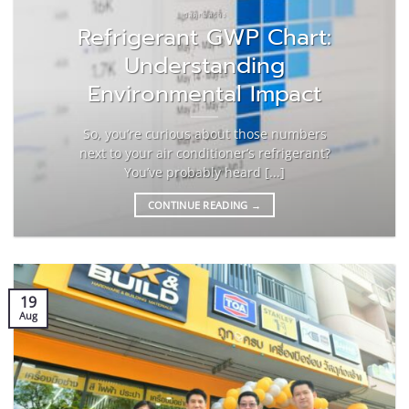
วัสดุก่อสร้าง
Refrigerant GWP Chart:
Understanding
Environmental Impact
So, you’re curious about those numbers
next to your air conditioner’s refrigerant?
You’ve probably heard [...]
CONTINUE READING
→
19
Aug