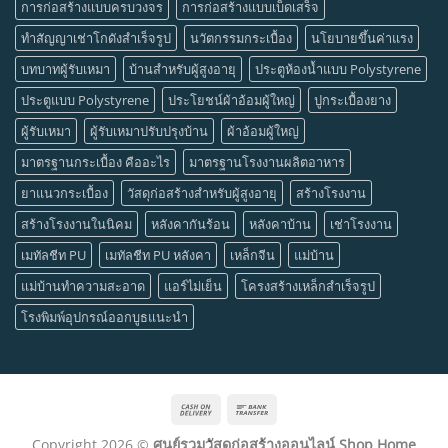
การก่อสร้างแบบครบวงจร
การก่อสร้างแบบเบ็ดเสร็จ
ทำสัญญาเช่าโกดังสำเร็จรูป
นวัตกรรมกระเบื้อง
นโยบายขึ้นค่าแรง
บทบาทผู้รับเหมา
บ้านสำหรับผู้สูงอายุ
ประตูห้องน้ำแบบ Polystyrene
ประตูแบบ Polystyrene
ประโยชน์ผ้าอ้อมผู้ใหญ่
ปูกระเบื้องยาง
ผู้รับเหมา
ผู้รับเหมาปรับปรุงบ้าน
ผ้าอ้อมผู้ใหญ่
มาตรฐานกระเบื้อง คืออะไร
มาตรฐานโรงงานผลิตอาหาร
ยาแนวกระเบื้อง
วัสดุก่อสร้างสำหรับผู้สูงอายุ
สร้างโรงงาน
สร้างโรงงานในนิคม
หลังคากันร้อน
หลังคาบ้าน
เช่าโรงงาน
เมทัลชีท PU
เมทัลชีท PU หลังคา
เหล็กจีน
แม่บ้าน
แม่บ้านทำความสะอาด
แอร์ไม่เย็น
โครงสร้างเหล็กสำเร็จรูป
โรงพิมพ์อุปกรณ์ออกบูธแนะนำ
Cash
Bank
On
Transfer
Copyright 2026 ©
ศูนย์รวมวัสดุก่อสร้างออนไลน์ Shop Home