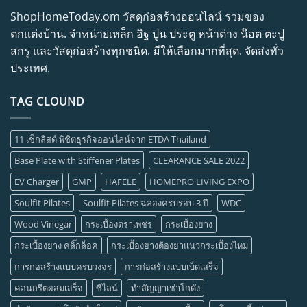
ShopHomeToday.om วัสดุก่อสร้างออนไลน์ รวมของ
ตกแต่งบ้าน. จำหน่ายเหล็ก อิฐ ปูน ประตู หน้าต่าง น๊อต ตะปู
สกรู และวัสดุก่อสร้างทุกชนิด. มีให้เลือกมากที่สุด. จัดส่งทั่ว
ประเทศ.
TAG CLOUND
11 เช็กลิสต์ พิชิตธุรกิจออนไลน์จาก ETDA Thailand
Base Plate with Stiffener Plates
CLEARANCE SALE 2022
EV Charger
GMP
HAFELE
HOMEPRO LIVING EXPO
Soulfit Pilates
Soulfit Pilates ฉลองครบรอบ 3 ปี
WDC
Wood Vinegar
กระเบื้องตราเพชร
กระเบื้องยาง
กระเบื้องยาง คลิ๊กล็อค
กระเบื้องยางต้องยาแนวกระเบื้องไหม
การก่อสร้างแบบครบวงจร
การก่อสร้างแบบเบ็ดเสร็จ
คอนกรีตผสมเสร็จ
ซีไลน์
ทำสัญญาเช่าโกดัง