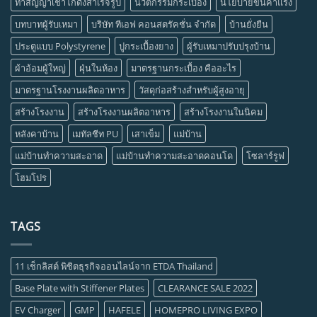
ทำสัญญาเช่าโกดังสำเร็จรูป
นวัตกรรมกระเบื้อง
นโยบายขึ้นค่าแรง
บทบาทผู้รับเหมา
บริษัท ทีเอฟ คอนสตรัคชั่น จำกัด
บ้านยั่งยืน
ประตูแบบ Polystyrene
ปูกระเบื้องยาง
ผู้รับเหมาปรับปรุงบ้าน
ผ้าอ้อมผู้ใหญ่
ฝุ่นในห้อง
มาตรฐานกระเบื้อง คืออะไร
มาตรฐานโรงงานผลิตอาหาร
วัสดุก่อสร้างสำหรับผู้สูงอายุ
สร้างโรงงาน
สร้างโรงงานผลิตอาหาร
สร้างโรงงานในนิคม
หลังคาบ้าน
เมทัลชีท PU
เสาเข็ม
แม่บ้าน
แม่บ้านทำความสะอาด
แม่บ้านทำความสะอาดคอนโด
โซลาร์รูฟ
โฮมโปร
TAGS
11 เช็กลิสต์ พิชิตธุรกิจออนไลน์จาก ETDA Thailand
Base Plate with Stiffener Plates
CLEARANCE SALE 2022
EV Charger
GMP
HAFELE
HOMEPRO LIVING EXPO