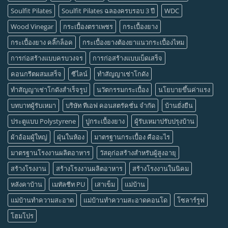
Soulfit Pilates
Soulfit Pilates ฉลองครบรอบ 3 ปี
WDC
Wood Vinegar
กระเบื้องตราเพชร
กระเบื้องยาง
กระเบื้องยาง คลิ๊กล็อค
กระเบื้องยางต้องยาแนวกระเบื้องไหม
การก่อสร้างแบบครบวงจร
การก่อสร้างแบบเบ็ดเสร็จ
คอนกรีตผสมเสร็จ
ซีไลน์
ทำสัญญาเช่าโกดัง
ทำสัญญาเช่าโกดังสำเร็จรูป
นวัตกรรมกระเบื้อง
นโยบายขึ้นค่าแรง
บทบาทผู้รับเหมา
บริษัท ทีเอฟ คอนสตรัคชั่น จำกัด
บ้านยั่งยืน
ประตูแบบ Polystyrene
ปูกระเบื้องยาง
ผู้รับเหมาปรับปรุงบ้าน
ผ้าอ้อมผู้ใหญ่
ฝุ่นในห้อง
มาตรฐานกระเบื้อง คืออะไร
มาตรฐานโรงงานผลิตอาหาร
วัสดุก่อสร้างสำหรับผู้สูงอายุ
สร้างโรงงาน
สร้างโรงงานผลิตอาหาร
สร้างโรงงานในนิคม
หลังคาบ้าน
เมทัลชีท PU
เสาเข็ม
แม่บ้าน
แม่บ้านทำความสะอาด
แม่บ้านทำความสะอาดคอนโด
โซลาร์รูฟ
โฮมโปร