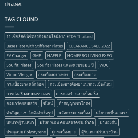
ประเทศ.
TAG CLOUND
11 เช็กลิสต์ พิชิตธุรกิจออนไลน์จาก ETDA Thailand
Base Plate with Stiffener Plates
CLEARANCE SALE 2022
EV Charger
GMP
HAFELE
HOMEPRO LIVING EXPO
Soulfit Pilates
Soulfit Pilates ฉลองครบรอบ 3 ปี
WDC
Wood Vinegar
กระเบื้องตราเพชร
กระเบื้องยาง
กระเบื้องยาง คลิ๊กล็อค
กระเบื้องยางต้องยาแนวกระเบื้องไหม
การก่อสร้างแบบครบวงจร
การก่อสร้างแบบเบ็ดเสร็จ
คอนกรีตผสมเสร็จ
ซีไลน์
ทำสัญญาเช่าโกดัง
ทำสัญญาเช่าโกดังสำเร็จรูป
นวัตกรรมกระเบื้อง
นโยบายขึ้นค่าแรง
บทบาทผู้รับเหมา
บริษัท ทีเอฟ คอนสตรัคชั่น จำกัด
บ้านยั่งยืน
ประตูแบบ Polystyrene
ปูกระเบื้องยาง
ผู้รับเหมาปรับปรุงบ้าน