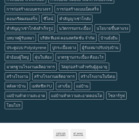
การก่อสร้างแบบครบวงจร
การก่อสร้างแบบเบ็ดเสร็จ
คอนกรีตผสมเสร็จ
ซีไลน์
ทำสัญญาเช่าโกดัง
ทำสัญญาเช่าโกดังสำเร็จรูป
นวัตกรรมกระเบื้อง
นโยบายขึ้นค่าแรง
บทบาทผู้รับเหมา
บริษัท ทีเอฟ คอนสตรัคชั่น จำกัด
บ้านยั่งยืน
ประตูแบบ Polystyrene
ปูกระเบื้องยาง
ผู้รับเหมาปรับปรุงบ้าน
ผ้าอ้อมผู้ใหญ่
ฝุ่นในห้อง
มาตรฐานกระเบื้อง คืออะไร
มาตรฐานโรงงานผลิตอาหาร
วัสดุก่อสร้างสำหรับผู้สูงอายุ
สร้างโรงงาน
สร้างโรงงานผลิตอาหาร
สร้างโรงงานในนิคม
หลังคาบ้าน
เมทัลชีท PU
เสาเข็ม
แม่บ้าน
แม่บ้านทำความสะอาด
แม่บ้านทำความสะอาดคอนโด
โซลาร์รูฟ
โฮมโปร
Cash
Bank