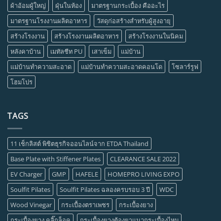
ผ้าอ้อมผู้ใหญ่
ฝุ่นในห้อง
มาตรฐานกระเบื้อง คืออะไร
มาตรฐานโรงงานผลิตอาหาร
วัสดุก่อสร้างสำหรับผู้สูงอายุ
สร้างโรงงาน
สร้างโรงงานผลิตอาหาร
สร้างโรงงานในนิคม
หลังคาบ้าน
เมทัลชีท PU
เสาเข็ม
แม่บ้าน
แม่บ้านทำความสะอาด
แม่บ้านทำความสะอาดคอนโด
โซลาร์รูฟ
โฮมโปร
TAGS
11 เช็กลิสต์ พิชิตธุรกิจออนไลน์จาก ETDA Thailand
Base Plate with Stiffener Plates
CLEARANCE SALE 2022
EV Charger
GMP
HAFELE
HOMEPRO LIVING EXPO
Soulfit Pilates
Soulfit Pilates ฉลองครบรอบ 3 ปี
WDC
Wood Vinegar
กระเบื้องตราเพชร
กระเบื้องยาง
กระเบื้องยาง คลิ๊กล็อค
กระเบื้องยางต้องยาแนวกระเบื้องไหม