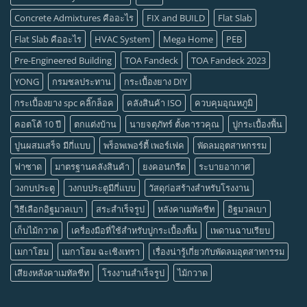
Concrete Admixtures คืออะไร
FIX and BUILD
Flat Slab
Flat Slab คืออะไร
HVAC System
Mega Home
PEB
Pre-Engineered Building
TOA Fandeck
TOA Fandeck 2023
YONG
กรมชลประทาน
กระเบื้องยาง DIY
กระเบื้องยาง spc คลิ๊กล็อค
คลังสินค้า ISO
ควบคุมอุณหภูมิ
คอตโต้ 10 ปี
ตกแต่งบ้าน
นายจตุภัทร์ ตั้งคารวคุณ
ปูกระเบื้องพื้น
ปูนผสมเสร็จ มีกี่แบบ
พร็อพเพอร์ตี้ เพอร์เฟค
พัดลมอุตสาหกรรม
ฟาซาด
มาตรฐานคลังสินค้า
ยงคอนกรีต
ระบายอากาศ
วงกบประตู
วงกบประตูมีกี่แบบ
วัสดุก่อสร้างสำหรับโรงงาน
วิธีเลือกอิฐมวลเบา
สระสำเร็จรูป
หลังคาเมทัลชีท
อิฐมวลเบา
เก็บไม้กวาด
เครื่องมือที่ใช้สำหรับปูกระเบื้องพื้น
เพดานฉาบเรียบ
เมกาโฮม
เมกาโฮม ฉะเชิงเทรา
เรื่องน่ารู้เกี่ยวกับพัดลมอุตสาหกรรม
เสียงหลังคาเมทัลชีท
โรงงานสำเร็จรูป
ไม้กวาด