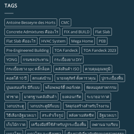
TAGS
Antoine Besseyre des Horts
CMC
Concrete Admixtures คืออะไร
FIX and BUILD
Flat Slab
Flat Slab คืออะไร
HVAC System
Mega Home
PEB
Pre-Engineered Building
TOA Fandeck
TOA Fandeck 2023
YONG
กรมชลประทาน
กระเบื้องยาง DIY
กระเบื้องยาง spc คลิ๊กล็อค
คลังสินค้า ISO
ควบคุมอุณหภูมิ
คอตโต้ 10 ปี
ตกแต่งบ้าน
นายจตุภัทร์ ตั้งคารวคุณ
ปูกระเบื้องพื้น
ปูนผสมเสร็จ มีกี่แบบ
พร็อพเพอร์ตี้ เพอร์เฟค
พัดลมอุตสาหกรรม
ฟาซาด
มาตรฐานคลังสินค้า
ยงคอนกรีต
ระบายอากาศ
วงกบประตู
วงกบประตูมีกี่แบบ
วัสดุก่อสร้างสำหรับโรงงาน
วิธีเลือกอิฐมวลเบา
สระสำเร็จรูป
หลังคาเมทัลชีท
อิฐมวลเบา
เก็บไม้กวาด
เครื่องมือที่ใช้สำหรับปูกระเบื้องพื้น
เพดานฉาบเรียบ
เมกาโฮม
เมกาโฮม ฉะเชิงเทรา
เรื่องน่ารู้เกี่ยวกับพัดลมอุตสาหกรรม